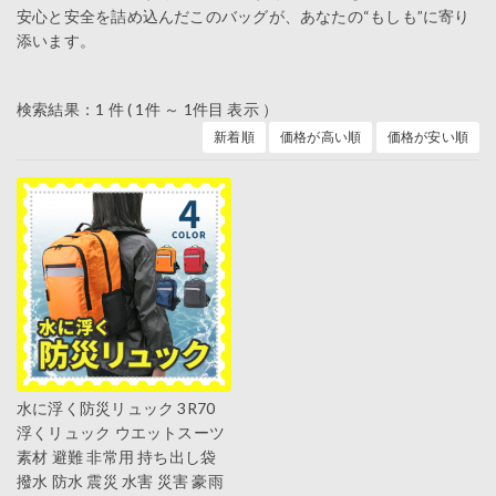
安心と安全を詰め込んだこのバッグが、あなたの“もしも”に寄り
添います。
検索結果：1 件 ( 1件 ～ 1件目 表示 ）
新着順
価格が高い順
価格が安い順
水に浮く防災リュック 3R70
浮くリュック ウエットスーツ
素材 避難 非常用 持ち出し袋
撥水 防水 震災 水害 災害 豪雨