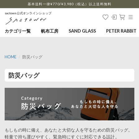
…
基本送料一律¥770/¥3,980（税込）以上送料無料
sactown公式オンラインショップ
カテゴリ一覧
帆布工房
SAND GLASS
PETER RABBIT
HOME
防災バッグ
防災バッグ
もしもの時に備え、あなたと大切な人を守るための防災バッグ。
軽量で持ち運びやすく、緊急時にすぐに対応できる設計。