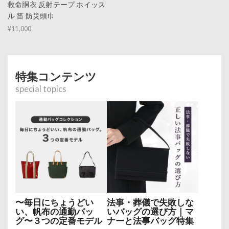
救命胴衣 反射テープ ホイッス
ル 笛 防災頭巾
¥11,000
特集コンテンツ
special topics
〜毎日にちょうどい
法事・葬儀で失敗しな
い、帆布の通勤バッ
いバッグの選び方｜マ
グ〜３つの定番モデル
ナーと法事バッグ特集