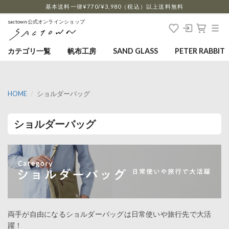
…
基本送料一律¥770/¥3,980（税込）以上送料無料
sactown公式オンラインショップ
カテゴリ一覧
帆布工房
SAND GLASS
PETER RABBIT
HOME
ショルダーバッグ
ショルダーバッグ
両手が自由になるショルダーバッグは日常使いや旅行先で大活
躍！