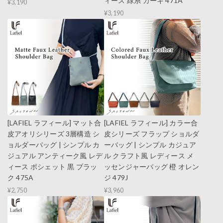
ィース 緑系 カーキ 471A
¥3,190
¥3,190
[LAFIEL ラフィール] マット合
[LAFIEL ラフィール] カラー合
皮アオリシリーズ 3層構造 シ
皮シリーズ フラップ ショルダ
ョルダーバッグ | シンプル カ
ーバッグ | シンプル カジュア
ジュアル アンティーク風 レデ
ル クラフト風 レディース メ
ィース ポシェット 黒 ブラッ
ッセンジャーバッグ 橙 オレン
ク 475A
ジ 479J
¥2,750
¥3,960