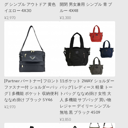
グ シンプル アウトドア 黄色
開閉 男女兼用 シンプル 青 ブ
イエロー 4X30
ルー 4X48
¥2,970
¥3,300
[Partner パートナー] フロント
11ポケット 2WAY ショルダー
ファスナー付 ショルダーバッ
バッグ| レディース 軽量 トー
グ | 多機能 ポケット 収納便利
トバッグ ななめ掛け 女性 大
ななめ掛け ブラック 5Y46
人 多機能 サブバッグ 買い物
レジャー デイリー シンプル
¥2,970
無地 黒 ブラック 4509
¥3,850