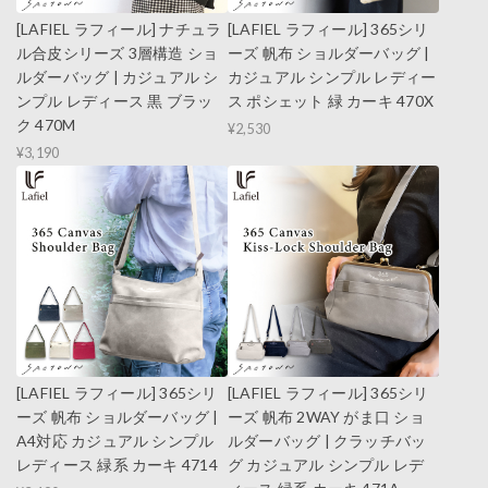
[LAFIEL ラフィール] ナチュラ
[LAFIEL ラフィール] 365シリ
ル合皮シリーズ 3層構造 ショ
ーズ 帆布 ショルダーバッグ |
ルダーバッグ | カジュアル シ
カジュアル シンプル レディー
ンプル レディース 黒 ブラッ
ス ポシェット 緑 カーキ 470X
ク 470M
¥2,530
¥3,190
[LAFIEL ラフィール] 365シリ
[LAFIEL ラフィール] 365シリ
ーズ 帆布 ショルダーバッグ |
ーズ 帆布 2WAY がま口 ショ
A4対応 カジュアル シンプル
ルダーバッグ | クラッチバッ
レディース 緑系 カーキ 4714
グ カジュアル シンプル レデ