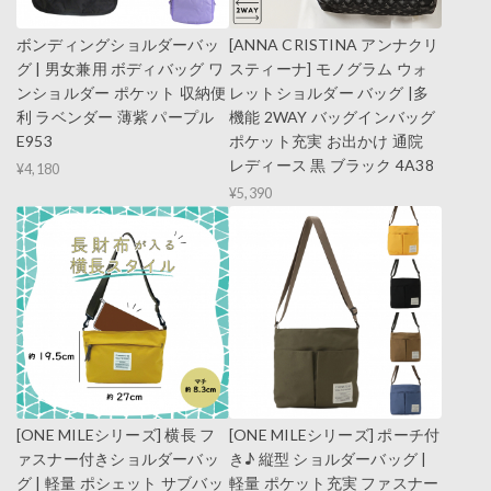
ボンディングショルダーバッ
[ANNA CRISTINA アンナクリ
グ | 男女兼用 ボディバッグ ワ
スティーナ] モノグラム ウォ
ンショルダー ポケット 収納便
レットショルダー バッグ |多
利 ラベンダー 薄紫 パープル
機能 2WAY バッグインバッグ
E953
ポケット充実 お出かけ 通院
レディース 黒 ブラック 4A38
¥4,180
¥5,390
[ONE MILEシリーズ] 横長 フ
[ONE MILEシリーズ] ポーチ付
ァスナー付きショルダーバッ
き♪ 縦型 ショルダーバッグ |
グ | 軽量 ポシェット サブバッ
軽量 ポケット充実 ファスナー