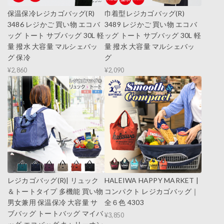
保温保冷レジカゴバッグ(R)
巾着型レジカゴバッグ(R)
3486 レジかご 買い物 エコバ
3489 レジかご 買い物 エコバ
ッグ トート サブバッグ 30L 軽
ッグ トート サブバッグ 30L 軽
量 撥水 大容量 マルシェバッ
量 撥水 大容量 マルシェバッ
グ 保冷
グ
¥2,860
¥2,090
レジカゴバッグ(R)| リュック
HALEIWA HAPPY MARKET |
＆トートタイプ 多機能 買い物
コンパクト レジカゴバッグ｜
男女兼用 保温保冷 大容量 サ
全６色 4303
ブバッグ トートバッグ マイバ
¥3,850