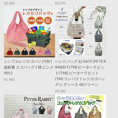
¥2,420
¥2,970
シンプルレジカゴバッグ(R) |
ハンドバッグ (L) 0672 [PETER
超軽量 エコバッグ | 桃 ピンク
RABBIT(TM) ピータ―ラビッ
9012
ト(TM)] ピーターラビット
(TM) コンパクトレジカゴバッ
¥1,480
グ レディース 00グリーン
¥4,400