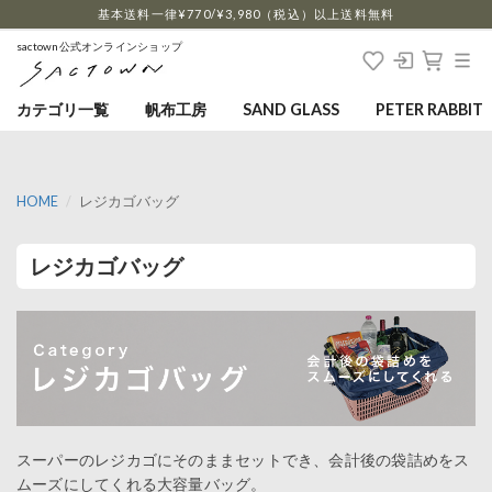
…
基本送料一律¥770/¥3,980（税込）以上送料無料
sactown公式オンラインショップ
カテゴリ一覧
帆布工房
SAND GLASS
PETER RABBIT
HOME
レジカゴバッグ
レジカゴバッグ
スーパーのレジカゴにそのままセットでき、会計後の袋詰めをス
ムーズにしてくれる大容量バッグ。