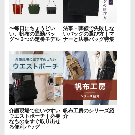
〜毎日にちょうどい
法事・葬儀で失敗しな
い、帆布の通勤バッ
いバッグの選び方｜マ
グ〜３つの定番モデル
ナーと法事バッグ特集
介護現場で使いやすい
帆布工房のシリーズ紹
ウエストポーチ｜必要
介
なものをすぐ取り出せ
る便利バッグ