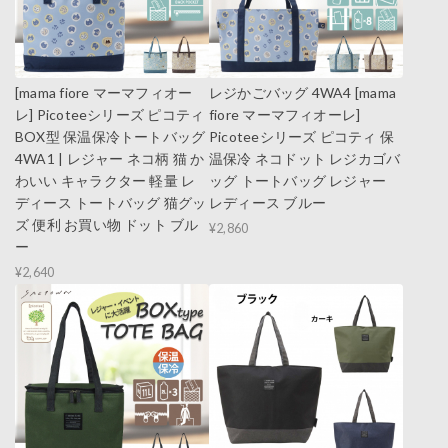
[mama fiore マーマフィオー
レジかごバッグ 4WA4 [mama
レ] Picoteeシリーズ ピコティ
fiore マーマフィオーレ]
BOX型 保温保冷トートバッグ
Picoteeシリーズ ピコティ 保
4WA1 | レジャー ネコ柄 猫 か
温保冷 ネコドット レジカゴバ
わいい キャラクター 軽量 レ
ッグ トートバッグ レジャー
ディース トートバッグ 猫グッ
レディース ブルー
ズ 便利 お買い物 ドット ブル
¥2,860
ー
¥2,640