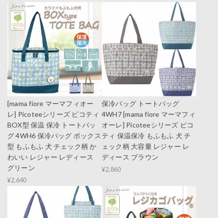
[mama fiore マーマフィオー
保冷バッグ トートバッグ
レ] Picoteeシリーズ ピコティ
4WH7 [mama fiore マーマフィ
BOX型 保温 保冷 トートバッ
オーレ] Picoteeシリーズ ピコ
グ 4WH6 保冷バッグ ボックス
ティ 保温保冷 もふもふ 犬 チ
型 もふもふ 犬 チェック柄 か
ェック柄 大容量 レジャー レ
わいい レジャー レディース
ディース ブラウン
グリーン
¥2,860
¥2,640