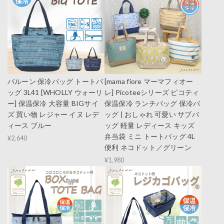
バルーン 保冷バッグ トートバ
[mama fiore マーマフィオー
ッグ 3L41 [WHOLLY ウォーリ
レ] Picoteeシリーズ ピコティ
ー] 保温保冷 大容量 BIGサイ
保温保冷 ランチバッグ 保冷バ
ズ 買い物 レジャー イヌ レデ
ッグ | おしゃれ 可愛い サブバ
ィース ブルー
ッグ 軽量 レディース キッズ
弁当袋 ミニ トートバッグ 4L
¥2,640
便利 ネコドット／グリーン
¥1,980