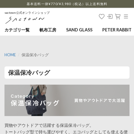
…
基本送料一律¥770/¥3,980（税込）以上送料無料
sactown公式オンラインショップ
カテゴリ一覧
帆布工房
SAND GLASS
PETER RABBIT
HOME
保温保冷バッグ
保温保冷バッグ
買物やアウトドアで活躍する保温保冷バッグ。
トートバッグ型で持ち運びやすく、エコバッグとしても使える便