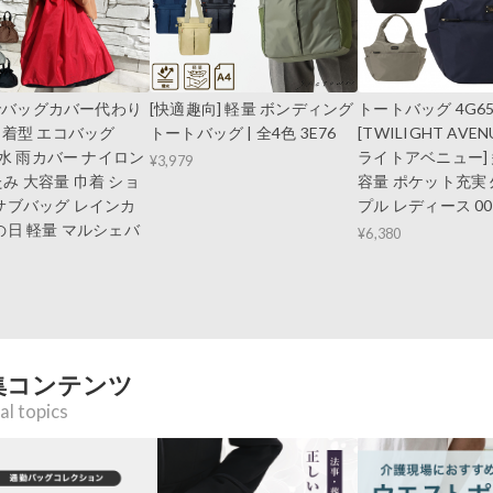
leでバッグカバー代わり
[快適趣向] 軽量 ボンディング
トートバッグ 4G6
巾着型 エコバッグ
トートバッグ | 全4色 3E76
[TWILIGHT AVE
 撥水 雨カバー ナイロン
ライトアベニュー] 
¥3,979
み 大容量 巾着 ショ
容量 ポケット充実 
サブバッグ レインカ
プル レディース 0
の日 軽量 マルシェバ
¥6,380
集コンテンツ
al topics