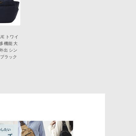
5
NUE トワイ
多機能 大
外出 シン
0ブラック