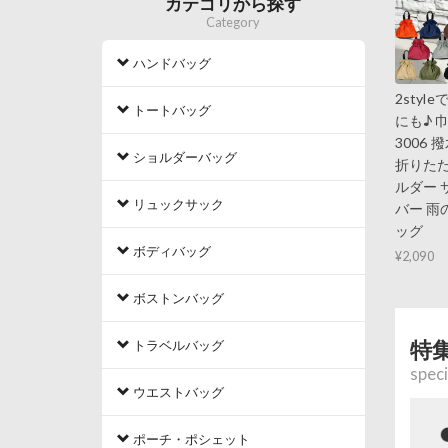
カテゴリから探す
Category
ハンドバッグ
2sty
トートバッグ
にも♪ 
3006
ショルダーバッグ
折りたた
ルダー 
リュックサック
バー 雨
ッグ
ボディバッグ
¥2,090
ボストンバッグ
特
トラベルバッグ
speci
ウエストバッグ
ポーチ・ポシェット