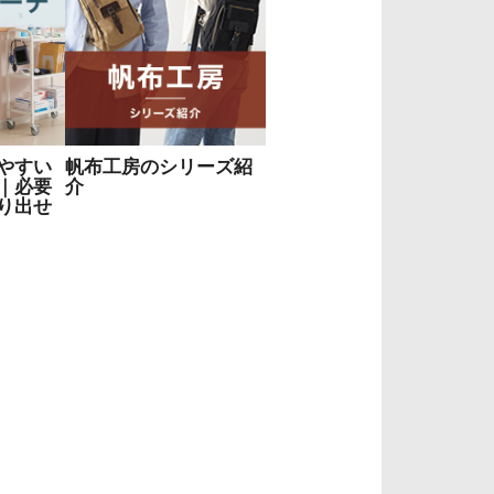
やすい
帆布工房のシリーズ紹
｜必要
介
り出せ