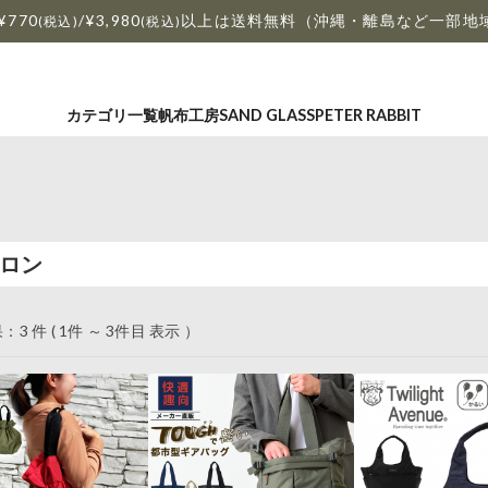
¥770
/¥3,980
以上は送料無料（沖縄・離島など一部地
(税込)
(税込)
カテゴリ一覧
帆布工房
SAND GLASS
PETER RABBIT
ロン
3 件 ( 1件 ～ 3件目 表示 ）