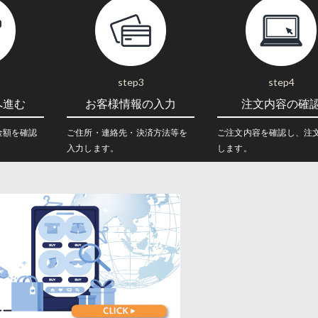
step3
step4
へ進む
お客様情報の入力
注文内容の確
金額を確認
ご住所・連絡先・決済方法等を
ご注文内容を確認し、注
入力します。
します。