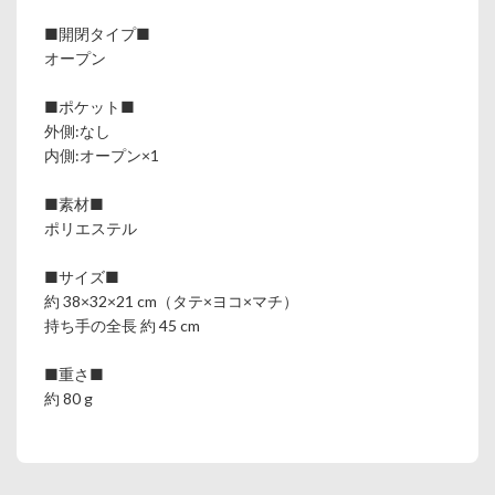
■開閉タイプ■
オープン
■ポケット■
外側:なし
内側:オープン×1
■素材■
ポリエステル
■サイズ■
約 38×32×21 cm（タテ×ヨコ×マチ）
持ち手の全長 約 45 cm
■重さ■
約 80 g