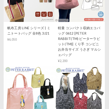
帆布工房 LINE シリーズ | ミ
軽量 コンパクト収納エコバ
ニトートバッグ 全8色 3J21
ッグ 0612 [PETER
RABBIT(TM) ピーターラビ
¥6,050
ット(TM)] くり手 コンビニ
お弁当サイズ うさぎ マルシ
ェバッグ
¥2,200