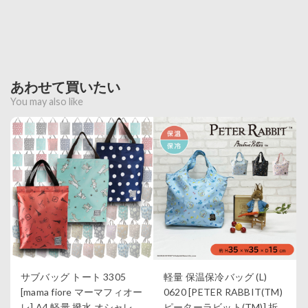
あわせて買いたい
You may also like
サブバッグ トート 3305
軽量 保温保冷バッグ (L)
[mama fiore マーマフィオー
0620 [PETER RABBIT(TM)
レ] A4 軽量 撥水 オシャレ
ピーターラビット(TM)] 折