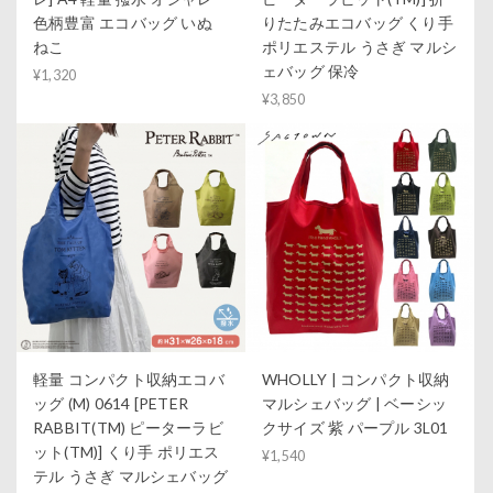
色柄豊富 エコバッグ いぬ
りたたみエコバッグ くり手
ねこ
ポリエステル うさぎ マルシ
ェバッグ 保冷
¥1,320
¥3,850
軽量 コンパクト収納エコバ
WHOLLY | コンパクト収納
ッグ (M) 0614 [PETER
マルシェバッグ | ベーシッ
RABBIT(TM) ピーターラビ
クサイズ 紫 パープル 3L01
ット(TM)] くり手 ポリエス
¥1,540
テル うさぎ マルシェバッグ