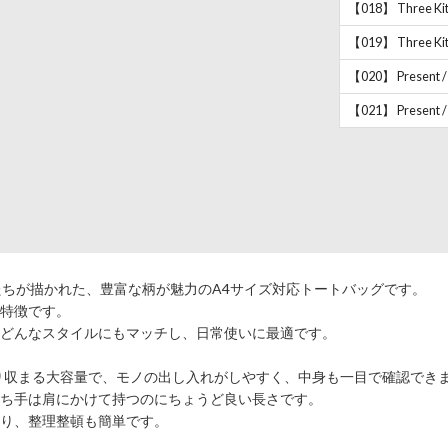
【018】 Three Kitt
【019】 Three Kit
【020】 Present /
【021】 Present /
たちが描かれた、豊富な柄が魅力のA4サイズ対応トートバッグです。
特徴です。
どんなスタイルにもマッチし、日常使いに最適です。
り収まる大容量で、モノの出し入れがしやすく、中身も一目で確認でき
持ち手は肩にかけて持つのにちょうど良い長さです。
り、整理整頓も簡単です。