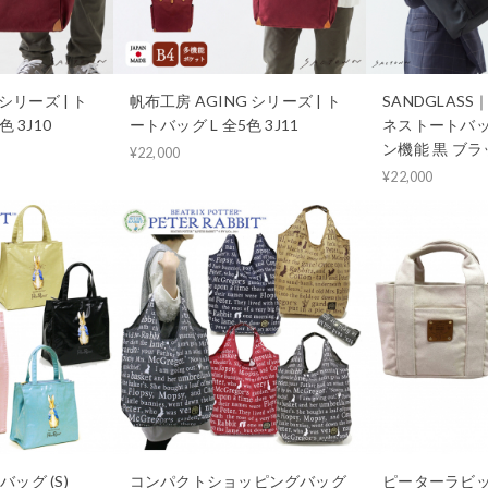
シリーズ | ト
帆布工房 AGING シリーズ | ト
SANDGLAS
 3J10
ートバッグ L 全5色 3J11
ネストートバッ
ン機能 黒 ブラッ
¥22,000
¥22,000
ッグ (S)
コンパクトショッピングバッグ
ピーターラビット