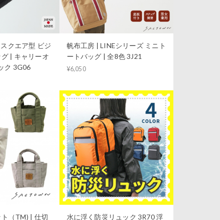
S｜スクエア型 ビジ
帆布工房 | LINEシリーズ ミニト
グ | キャリーオ
ートバッグ | 全8色 3J21
ク 3G06
¥6,050
（TM) | 仕切
水に浮く防災リュック 3R70 浮