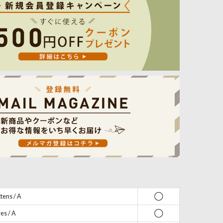
ens / A
◯
s / A
◯