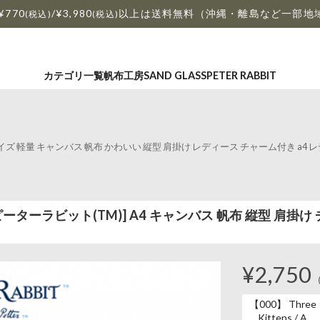
¥770
/¥3,980
以上は送料無料（沖縄・離島など一部地
(税込)
(税込)
カテゴリ一覧
帆布工房
SAND GLASS
PETER RABBIT
)] A4サイズ 軽量 キャンバス 帆布 かわいい 縦型 肩掛け レディース チャーム付き 
M) ピーターラビット(TM)] A4 キャンバス 帆布 縦型 肩掛け 
¥2,750
【000】 Three
Kittens / A