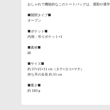
おしゃれで機能的なこのトートバッグは、通勤や通学
■開閉タイプ■
オープン
■ポケット■
内側：吊りポケット×1
■素材■
綿
■サイズ■
約 37×25×11 cm（タテ×ヨコ×マチ）
持ち手の全長 約 55 cm
■重さ■
約 180 g