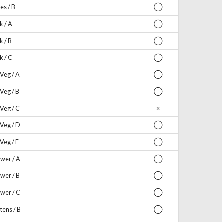
s / B
◯
k / A
◯
k / B
◯
k / C
◯
Veg / A
◯
Veg / B
◯
Veg / C
×
Veg / D
◯
Veg / E
◯
wer / A
◯
wer / B
◯
wer / C
◯
ens / B
◯