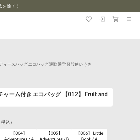
域を除く）
a4 レディースバッグ エコバッグ 通勤 通学 普段使い うさ
チャーム付き エコバッグ 【012】 Fruit and
（税込）
【004】
【005】
【006】 Little
Adventures / A
Adventures / B
Book / A