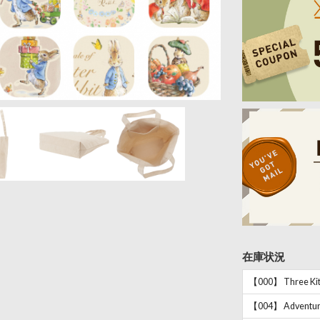
在庫状況
【000】 Three Kitt
【004】 Adventure