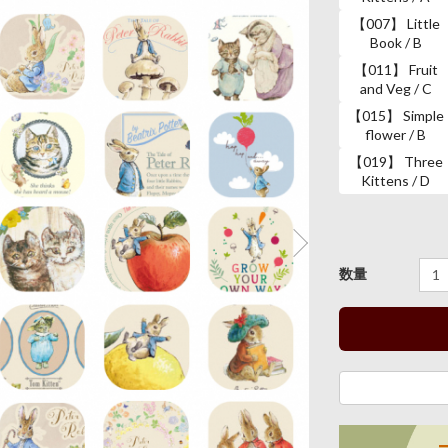
【007】 Little
Book / B
【011】 Fruit
and Veg / C
【015】 Simple
flower / B
【019】 Three
Kittens / D
数量