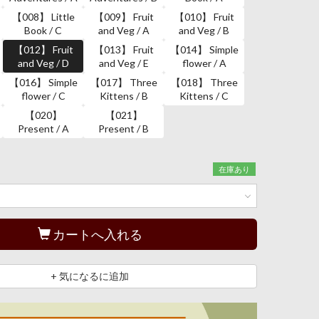
【008】 Little
【009】 Fruit
【010】 Fruit
Book / C
and Veg / A
and Veg / B
【012】 Fruit
【013】 Fruit
【014】 Simple
and Veg / D
and Veg / E
flower / A
【016】 Simple
【017】 Three
【018】 Three
flower / C
Kittens / B
Kittens / C
【020】
【021】
Present / A
Present / B
在庫あり
カートへ入れる
+ 気になるに追加