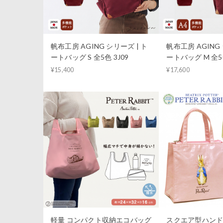
帆布工房 AGING シリーズ | ト
帆布工房 AGING 
ートバッグ S 全5色 3J09
ートバッグ M 全5色
¥15,400
¥17,600
軽量 コンパクト収納エコバッグ
スクエア型ハンドバ