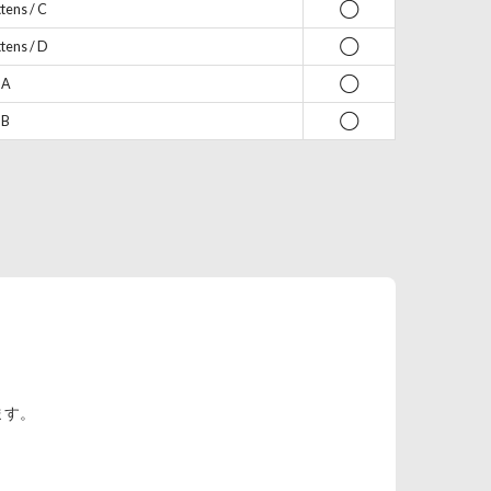
ens / C
◯
tens / D
◯
 A
◯
 B
◯
ます。