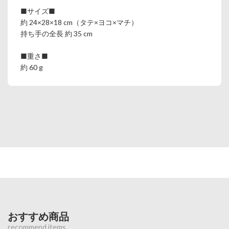
■サイズ■
約 24×28×18 cm（タテ×ヨコ×マチ）
持ち手の全長 約 35 cm
■重さ■
約 60 g
おすすめ商品
recommend items