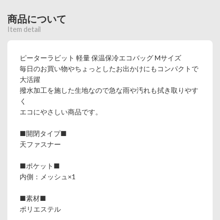
商品について
Item detail
ピーターラビット 軽量 保温保冷エコバッグ Mサイズ
毎日のお買い物やちょっとしたお出かけにもコンパクトで
大活躍
撥水加工を施した生地なので急な雨や汚れも拭き取りやす
く
エコにやさしい商品です。
■開閉タイプ■
天ファスナー
■ポケット■
内側：メッシュ×1
■素材■
ポリエステル