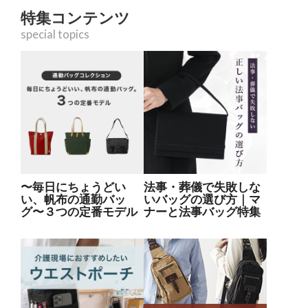
特集コンテンツ
special topics
〜毎日にちょうどい
法事・葬儀で失敗しな
い、帆布の通勤バッ
いバッグの選び方｜マ
グ〜３つの定番モデル
ナーと法事バッグ特集