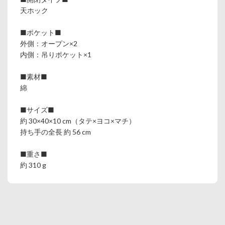
天ホック
■ポケット■
外側：オープン×2
内側：吊りポケット×1
■素材■
綿
■サイズ■
約 30×40×10 cm（タテ×ヨコ×マチ）
持ち手の全長 約 56 cm
■重さ■
約 310 g