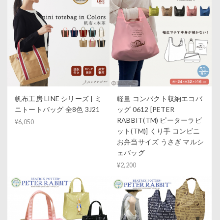
帆布工房 LINE シリーズ | ミ
軽量 コンパクト収納エコバ
ニトートバッグ 全8色 3J21
ッグ 0612 [PETER
RABBIT(TM) ピーターラビ
¥6,050
ット(TM)] くり手 コンビニ
お弁当サイズ うさぎ マルシ
ェバッグ
¥2,200