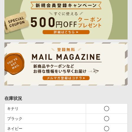
在庫状況
キナリ
◯
ブラック
◯
ネイビー
◯