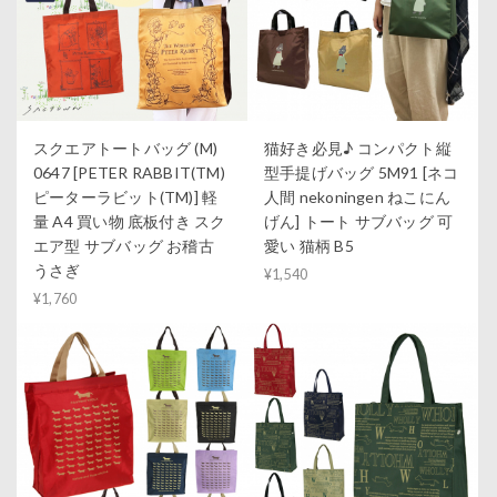
スクエアトートバッグ (M)
猫好き必見♪ コンパクト縦
0647 [PETER RABBIT(TM)
型手提げバッグ 5M91 [ネコ
ピーターラビット(TM)] 軽
人間 nekoningen ねこにん
量 A4 買い物 底板付き スク
げん] トート サブバッグ 可
エア型 サブバッグ お稽古
愛い 猫柄 B5
うさぎ
¥1,540
¥1,760