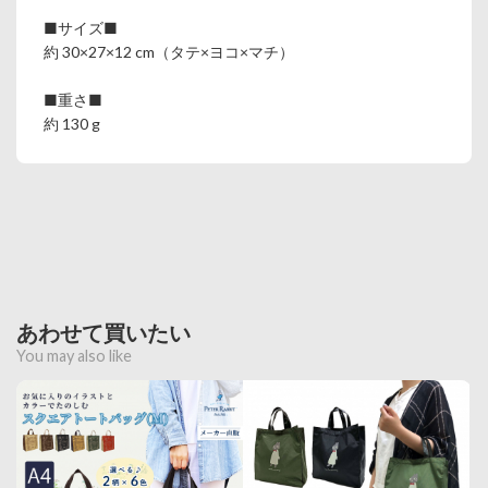
■サイズ■
約 30×27×12 cm（タテ×ヨコ×マチ）
■重さ■
約 130 g
あわせて買いたい
You may also like