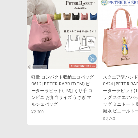
軽量 コンパクト収納エコバッグ
スクエア型ハンドバ
0612 [PETER RABBIT(TM) ピ
0624 [PETER RA
ーターラビット(TM)] くり手 コ
ーターラビット(T
ンビニ お弁当サイズ うさぎ マ
ッグ スクエアバ
ルシェバッグ
ッグ ミニトート 
撥水 ビニールト
¥2,200
¥2,750