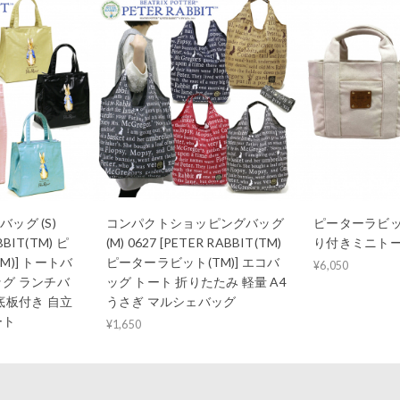
ッグ (S)
コンパクトショッピングバッグ
ピーターラビット
BBIT(TM) ピ
(M) 0627 [PETER RABBIT(TM)
り付きミニトート
M)] トートバ
ピーターラビット(TM)] エコバ
¥6,050
ッグ ランチバ
ッグ トート 折りたたみ 軽量 A4
底板付き 自立
うさぎ マルシェバッグ
ート
¥1,650