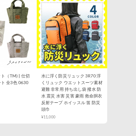
（TM) | 仕切
水に浮く防災リュック 3R70 浮
 全3色 0630
くリュック ウエットスーツ素材
避難 非常用 持ち出し袋 撥水 防
水 震災 水害 災害 豪雨 救命胴衣
反射テープ ホイッスル 笛 防災
頭巾
¥11,000