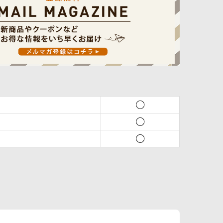
◯
◯
◯