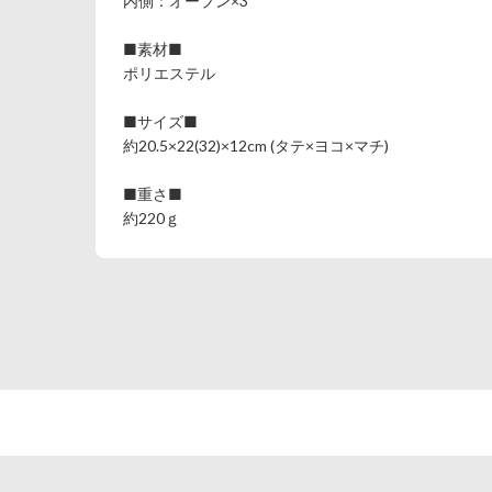
内側：オープン×3
■素材■
ポリエステル
■サイズ■
約20.5×22(32)×12cm (タテ×ヨコ×マチ)
■重さ■
約220ｇ