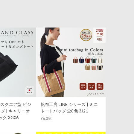
S｜スクエア型 ビジ
帆布工房 LINE シリーズ | ミニ
グ | キャリーオ
トートバッグ 全8色 3J21
ク 3G06
¥6,050