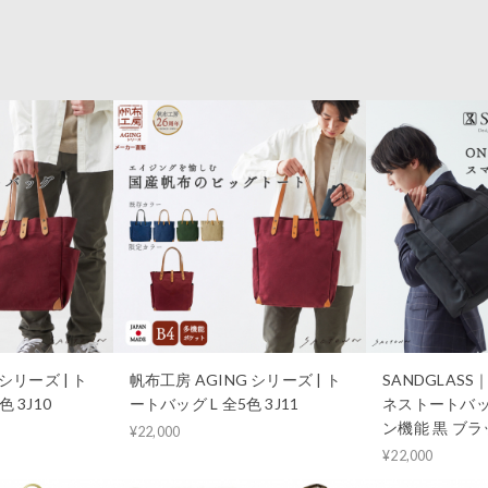
シリーズ | ト
帆布工房 AGING シリーズ | ト
SANDGLAS
 3J10
ートバッグ L 全5色 3J11
ネストートバッ
ン機能 黒 ブラッ
¥22,000
¥22,000