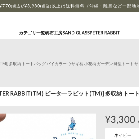
¥770
/¥3,980
以上は送料無料（沖縄・離島など一部地
(税込)
(税込)
カテゴリ一覧
帆布工房
SAND GLASS
PETER RABBIT
ビット(TM)] 多収納 トートバッグ バイカラー ウサギ柄 小花柄 ガーデン 舟型ト
ER RABBIT(TM) ピータ―ラビット(TM)] 多収納 
¥3,300
ネイビー