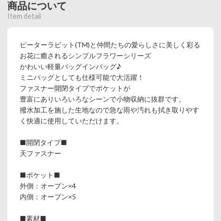
商品について
Item detail
ピーターラビット(TM)と仲間たちの愛らしさに美しく彩る
お花に癒されるシンプルフラワーシリーズ
かわいい軽量バッグインバッグ♪
ミニバッグとしても仕様可能で大活躍！
ファスナー開閉タイプでポケットが
豊富にありいろいろなシーンで小物収納に抜群です。
撥水加工を施した生地なので急な雨や汚れも拭き取りやす
く快適に使用していただけます。
■開閉タイプ■
天ファスナー
■ポケット■
外側：オープン×4
内側：オープン×5
■素材■