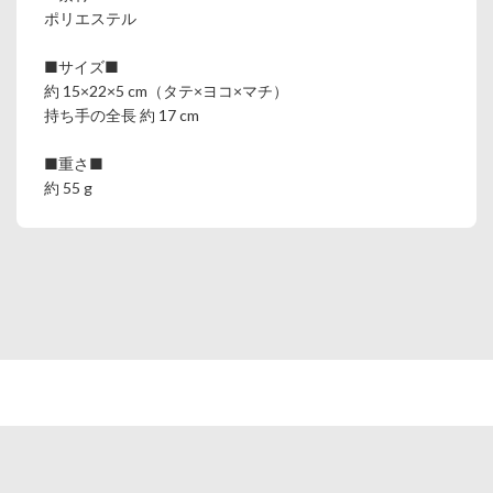
ポリエステル
■サイズ■
約 15×22×5 cm（タテ×ヨコ×マチ）
持ち手の全長 約 17 cm
■重さ■
約 55 g