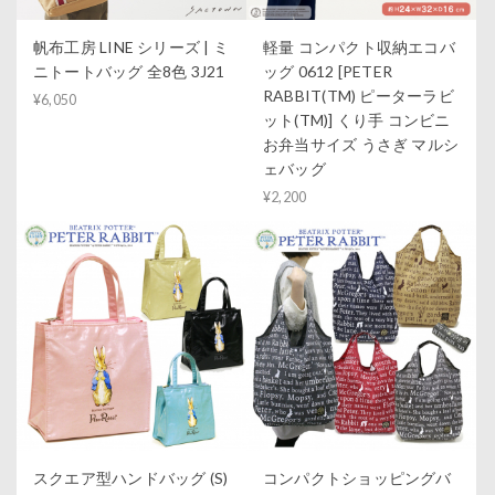
帆布工房 LINE シリーズ | ミ
軽量 コンパクト収納エコバ
ニトートバッグ 全8色 3J21
ッグ 0612 [PETER
RABBIT(TM) ピーターラビ
¥6,050
ット(TM)] くり手 コンビニ
お弁当サイズ うさぎ マルシ
ェバッグ
¥2,200
スクエア型ハンドバッグ (S)
コンパクトショッピングバ