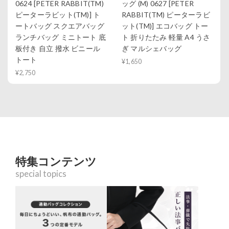
0624 [PETER RABBIT(TM)
ッグ (M) 0627 [PETER
ピーターラビット(TM)] ト
RABBIT(TM) ピーターラビ
ートバッグ スクエアバッグ
ット(TM)] エコバッグ トー
ランチバッグ ミニトート 底
ト 折りたたみ 軽量 A4 うさ
板付き 自立 撥水 ビニール
ぎ マルシェバッグ
トート
¥1,650
¥2,750
特集コンテンツ
special topics