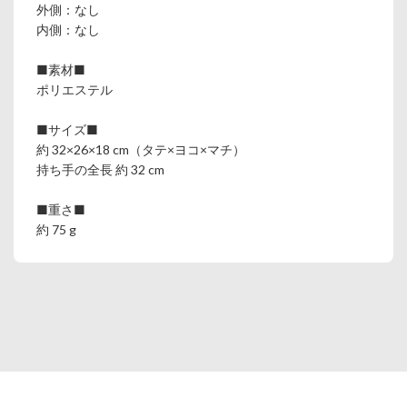
外側：なし
内側：なし
■素材■
ポリエステル
■サイズ■
約 32×26×18 cm（タテ×ヨコ×マチ）
持ち手の全長 約 32 cm
■重さ■
約 75 g