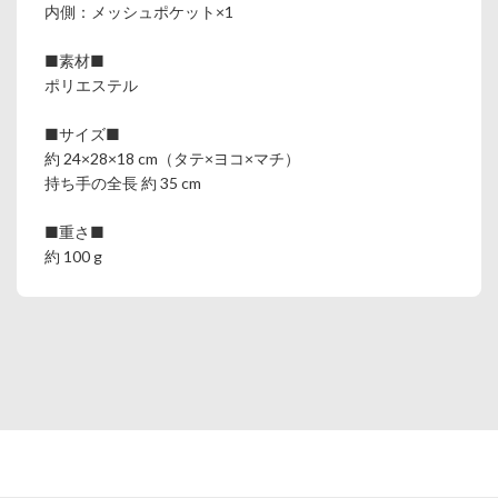
内側：メッシュポケット×1
■素材■
ポリエステル
■サイズ■
約 24×28×18 cm（タテ×ヨコ×マチ）
持ち手の全長 約 35 cm
■重さ■
約 100 g