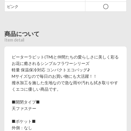
ピンク
◯
商品について
Item detail
ピーターラビット(TM)と仲間たちの愛らしさに美しく彩る
お花に癒されるシンプルフラワーシリーズ
軽量 保温保冷対応 コンパクトエコバッグ♪
Mサイズなので毎日のお買い物にも大活躍！！
撥水加工を施した生地なので急な雨や汚れも拭き取りやす
くエコに優しい商品です。
■開閉タイプ■
天ファスナー
■ポケット■
外側：なし