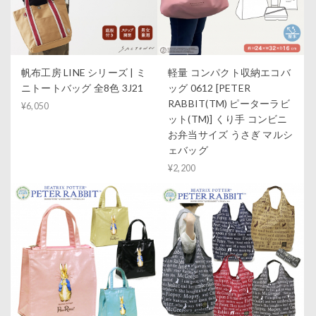
帆布工房 LINE シリーズ | ミ
軽量 コンパクト収納エコバ
ニトートバッグ 全8色 3J21
ッグ 0612 [PETER
RABBIT(TM) ピーターラビ
¥6,050
ット(TM)] くり手 コンビニ
お弁当サイズ うさぎ マルシ
ェバッグ
¥2,200