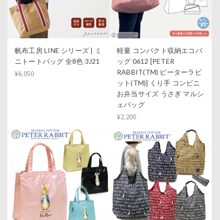
帆布工房 LINE シリーズ | ミ
軽量 コンパクト収納エコバ
ニトートバッグ 全8色 3J21
ッグ 0612 [PETER
RABBIT(TM) ピーターラビ
¥6,050
ット(TM)] くり手 コンビニ
お弁当サイズ うさぎ マルシ
ェバッグ
¥2,200