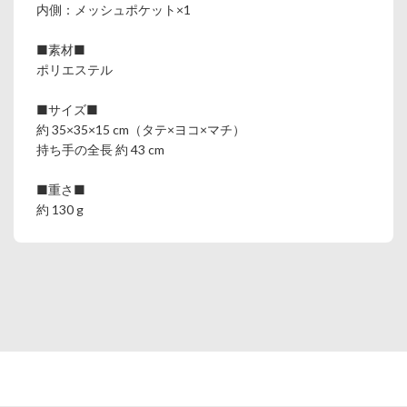
内側：メッシュポケット×1
■素材■
ポリエステル
■サイズ■
約 35×35×15 cm（タテ×ヨコ×マチ）
持ち手の全長 約 43 cm
■重さ■
約 130 g