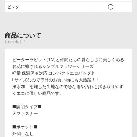
ピンク
◯
商品について
Item detail
ピーターラビット(TM)と仲間たちの愛らしさに美しく彩る
お花に癒されるシンプルフラワーシリーズ
軽量 保温保冷対応 コンパクトエコバッグ♪
Lサイズなので毎日のお買い物にも大活躍！！
撥水加工を施した生地なので急な雨や汚れも拭き取りやす
くエコに優しい商品です。
■開閉タイプ■
天ファスナー
■ポケット■
外側：なし