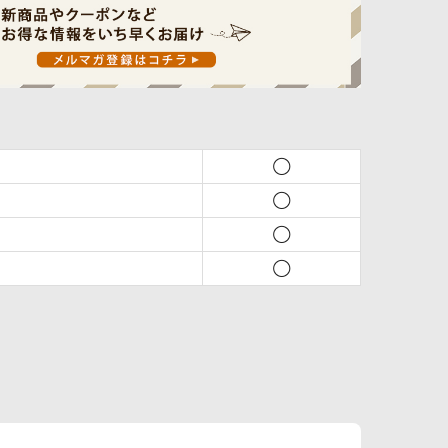
◯
◯
◯
◯