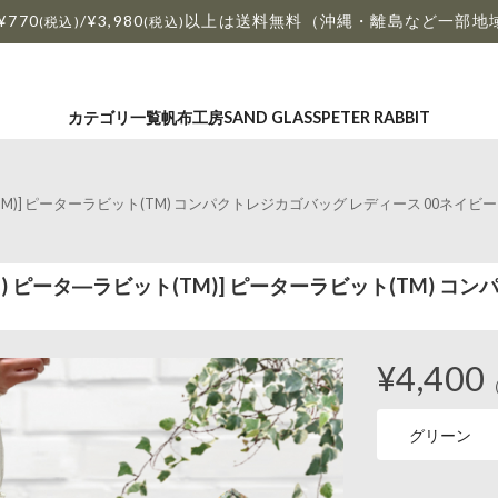
¥770
/¥3,980
以上は送料無料（沖縄・離島など一部地
(税込)
(税込)
カテゴリ一覧
帆布工房
SAND GLASS
PETER RABBIT
ラビット(TM)] ピーターラビット(TM) コンパクトレジカゴバッグ レディース 00ネイビー
BIT(TM) ピータ―ラビット(TM)] ピーターラビット(TM
¥4,400
グリーン