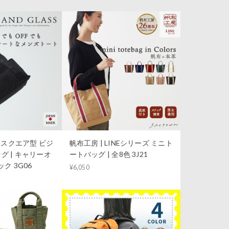
S｜スクエア型 ビジ
帆布工房 | LINEシリーズ ミニト
グ | キャリーオ
ートバッグ | 全8色 3J21
ク 3G06
¥6,050