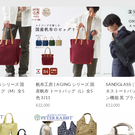
G シリーズ 国
帆布工房 | AGING シリーズ 国
SANDGLAS
ッグ（M）全5
産帆布 トートバッグ（L）全5
ネストートバッ
色 3J11
ン機能 黒 ブラッ
¥22,000
¥22,000