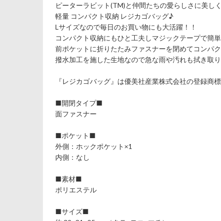
ピーターラビット(TM)と仲間たちの愛らしさに美
軽量 コンパクト収納 レジカゴバッグ♪
Lサイズなので毎日のお買い物にも大活躍！！
コンパクト収納にもひと工夫しマジックテープで簡単
前ポケットに折りたたみファスナーを閉めてコンパク
撥水加工を施した生地なので急な雨や汚れも拭き取り
『レジカゴバッグ』は優美社産業株式会社の登録商標
■開閉タイプ■
面ファスナー
■ポケット■
外側：ホックポケット×1
内側：なし
■素材■
ポリエステル
■サイズ■