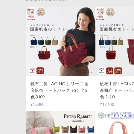
帆布工房 | AGING シリーズ 国
帆布工房 | AGIN
産帆布 トートバッグ（S）全5
産帆布 トートバ
色 3J09
色 3J10
¥15,400
¥17,600