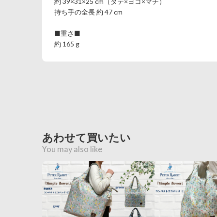
約 39×31×25 cm（タテ×ヨコ×マチ）
持ち手の全長 約 47 cm
■重さ■
約 165 g
あわせて買いたい
You may also like