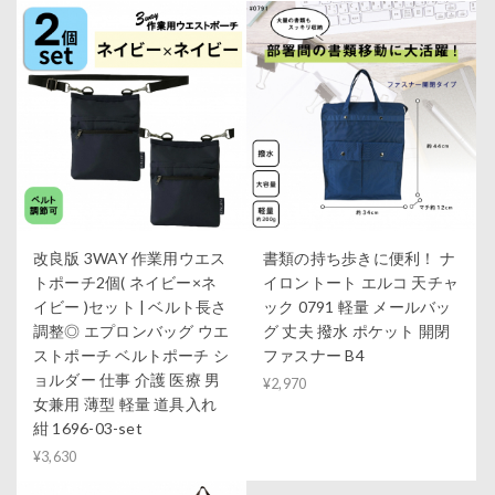
改良版 3WAY 作業用ウエス
書類の持ち歩きに便利！ ナ
トポーチ2個( ネイビー×ネ
イロントート エルコ 天チャ
イビー )セット | ベルト長さ
ック 0791 軽量 メールバッ
調整◎ エプロンバッグ ウエ
グ 丈夫 撥水 ポケット 開閉
ストポーチ ベルトポーチ シ
ファスナー B4
ョルダー 仕事 介護 医療 男
¥2,970
女兼用 薄型 軽量 道具入れ
紺 1696-03-set
¥3,630