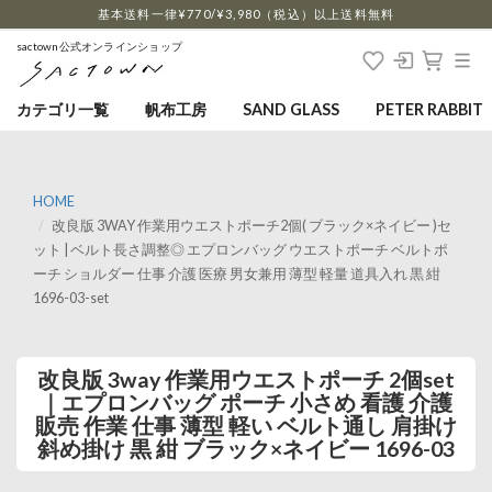
…
基本送料一律¥770/¥3,980（税込）以上送料無料
sactown公式オンラインショップ
カテゴリ一覧
帆布工房
SAND GLASS
PETER RABBIT
HOME
改良版 3WAY 作業用ウエストポーチ2個( ブラック×ネイビー )セ
ット | ベルト長さ調整◎ エプロンバッグ ウエストポーチ ベルトポ
ーチ ショルダー 仕事 介護 医療 男女兼用 薄型 軽量 道具入れ 黒 紺
1696-03-set
改良版 3way 作業用ウエストポーチ 2個set
｜エプロンバッグ ポーチ 小さめ 看護 介護
販売 作業 仕事 薄型 軽い ベルト通し 肩掛け
斜め掛け 黒 紺 ブラック×ネイビー 1696-03