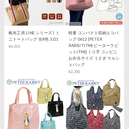
帆布工房 LINE シリーズ | ミ
軽量 コンパクト収納エコバ
ニトートバッグ 全8色 3J21
ッグ 0612 [PETER
RABBIT(TM) ピーターラビ
¥6,050
ット(TM)] くり手 コンビニ
お弁当サイズ うさぎ マルシ
ェバッグ
¥2,200