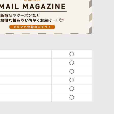
◯
◯
◯
◯
◯
◯