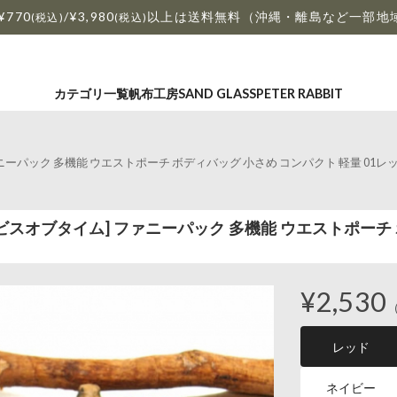
¥770
/¥3,980
以上は送料無料（沖縄・離島など一部地
(税込)
(税込)
カテゴリ一覧
帆布工房
SAND GLASS
PETER RABBIT
] ファニーパック 多機能 ウエストポーチ ボディバッグ 小さめ コンパクト 軽量 01レ
IME アビスオブタイム] ファニーパック 多機能 ウエストポー
¥2,530
レッド
ネイビー