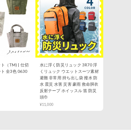
（TM) | 仕切
水に浮く防災リュック 3R70 浮
 全3色 0630
くリュック ウエットスーツ素材
避難 非常用 持ち出し袋 撥水 防
水 震災 水害 災害 豪雨 救命胴衣
反射テープ ホイッスル 笛 防災
頭巾
¥11,000