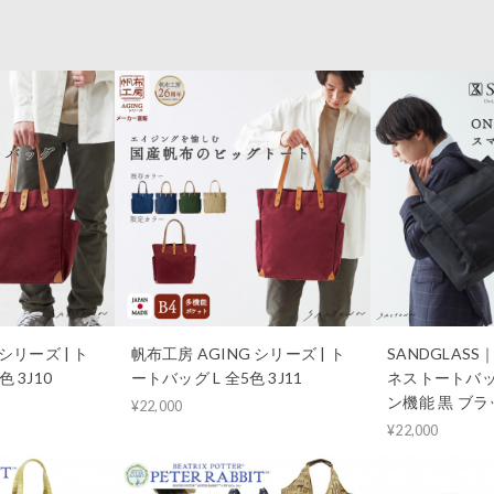
シリーズ | ト
帆布工房 AGING シリーズ | ト
SANDGLAS
 3J10
ートバッグ L 全5色 3J11
ネストートバッ
ン機能 黒 ブラッ
¥22,000
¥22,000