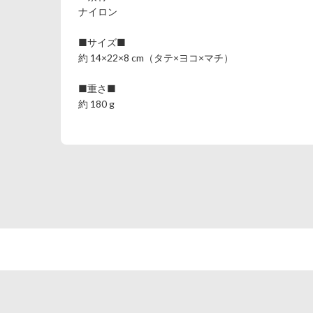
ナイロン
■サイズ■
約 14×22×8 cm（タテ×ヨコ×マチ）
■重さ■
約 180 g