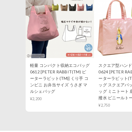
軽量 コンパクト収納エコバッグ
スクエア型ハンドバ
0612 [PETER RABBIT(TM) ピ
0624 [PETER RA
ーターラビット(TM)] くり手 コ
ーターラビット(T
ンビニ お弁当サイズ うさぎ マ
ッグ スクエアバ
ルシェバッグ
ッグ ミニトート 
撥水 ビニールト
¥2,200
¥2,750