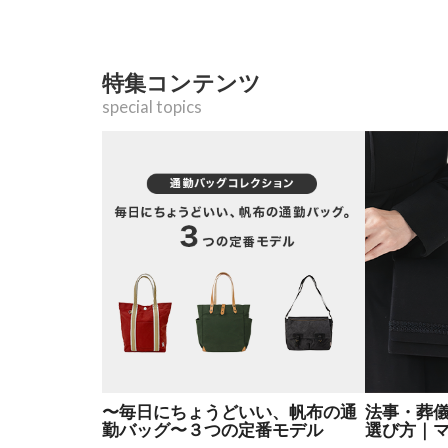
特集コンテンツ
special topics
〜毎日にちょうどいい、帆布の通
法事・葬
勤バッグ〜３つの定番モデル
選び方｜