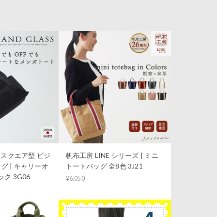
S｜スクエア型 ビジ
帆布工房 LINE シリーズ | ミニ
グ | キャリーオ
トートバッグ 全8色 3J21
ク 3G06
¥6,050