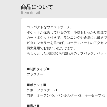
商品について
Item detail
コンパクトなウエストポーチ。
ポケットが充実しているので、小物もしっかり整理で
カードポケット付きで、ランニングや通院にも最適で
ビタミンカラーを選べば、コーディネートのアクセン
男女兼用でお使いいただけます。
ちょっとしたお出掛けや旅行用のサブバッグ、ペット
■開閉タイプ■
ファスナー
■ポケット■
外側：ファスナー×1
内側：オープン×5、ペンホルダー×2、キーセーブ×1
■素材■