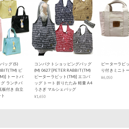
ッグ (S)
コンパクトショッピングバッグ
ピーターラビット
BBIT(TM) ピ
(M) 0627 [PETER RABBIT(TM)
り付きミニトート
M)] トートバ
ピーターラビット(TM)] エコバ
¥6,050
ッグ ランチバ
ッグ トート 折りたたみ 軽量 A4
底板付き 自立
うさぎ マルシェバッグ
ート
¥1,650