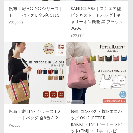
帆布工房 AGING シリーズ |
SANDGLASS｜スクエア型
トートバッグ L 全5色 3J11
ビジネストートバッグ | キ
ャリーオン機能 黒 ブラック
¥22,000
3G06
¥22,000
帆布工房 LINE シリーズ | ミ
軽量 コンパクト収納エコバ
ニトートバッグ 全8色 3J21
ッグ 0612 [PETER
RABBIT(TM) ピーターラビ
¥6,050
ット(TM)] くり手 コンビニ