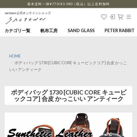
…
基本送料一律¥770/¥3,980（税込）以上送料無料
sactown公式オンラインショップ
カテゴリ一覧
帆布工房
SAND GLASS
PETER RABBIT
HOME
ボディバッグ 1730 [CUBIC CORE キュービックコア] 合皮 かっこ
いい アンティーク
ボディバッグ 1730 [CUBIC CORE キュービ
ックコア] 合皮 かっこいい アンティーク