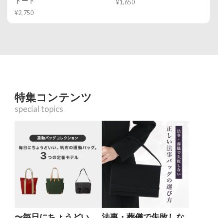
トート
¥1,650
¥2,750
特集コンテンツ
special topics
〜毎日にちょうどい
法事・葬儀で失敗しな