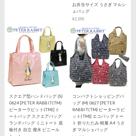
お弁当サイズ うさぎ マルシ
ェバッグ
¥2,200
スクエア型ハンドバッグ (S)
コンパクトショッピングバ
0624 [PETER RABBIT(TM)
ッグ (M) 0627 [PETER
ピーターラビット(TM)] ト
RABBIT(TM) ピーターラビ
ートバッグ スクエアバッグ
ット(TM)] エコバッグ トー
ランチバッグ ミニトート 底
ト 折りたたみ 軽量 A4 うさ
板付き 自立 撥水 ビニール
ぎ マルシェバッグ