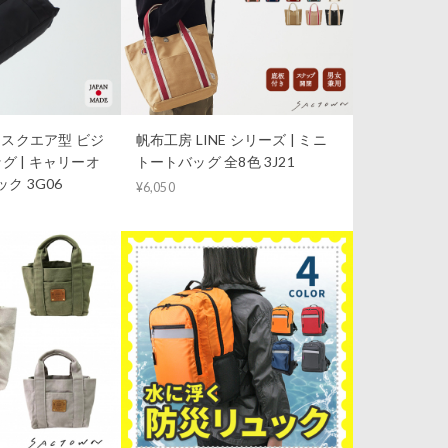
S｜スクエア型 ビジ
帆布工房 LINE シリーズ | ミニ
グ | キャリーオ
トートバッグ 全8色 3J21
ク 3G06
¥6,050