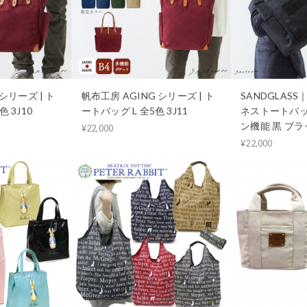
シリーズ | ト
帆布工房 AGING シリーズ | ト
SANDGLAS
 3J10
ートバッグ L 全5色 3J11
ネストートバッ
ン機能 黒 ブラッ
¥22,000
¥22,000