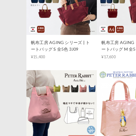
帆布工房 AGING シリーズ | ト
帆布工房 AGING 
ートバッグ S 全5色 3J09
ートバッグ M 全5色
¥15,400
¥17,600