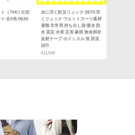
（TM) | 仕切
水に浮く防災リュック 3R70 浮
 全3色 0630
くリュック ウエットスーツ素材
避難 非常用 持ち出し袋 撥水 防
水 震災 水害 災害 豪雨 救命胴衣
反射テープ ホイッスル 笛 防災
頭巾
¥11,000