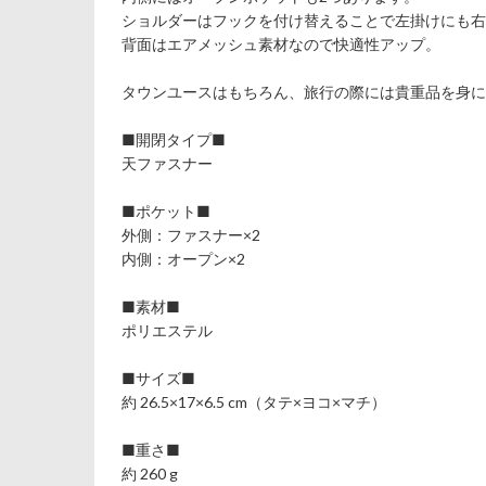
ショルダーはフックを付け替えることで左掛けにも右
背面はエアメッシュ素材なので快適性アップ。
タウンユースはもちろん、旅行の際には貴重品を身に
■開閉タイプ■
天ファスナー
■ポケット■
外側：ファスナー×2
内側：オープン×2
■素材■
ポリエステル
■サイズ■
約 26.5×17×6.5 cm（タテ×ヨコ×マチ）
■重さ■
約 260 g