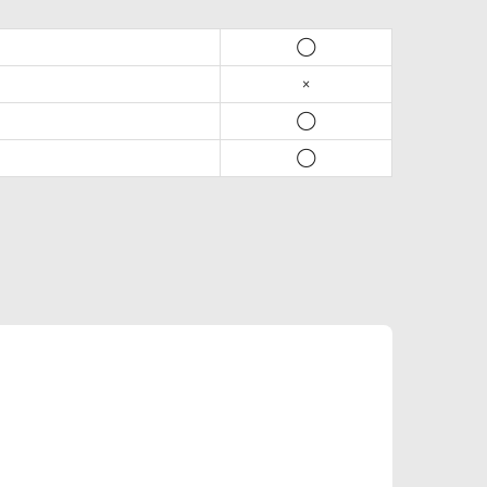
◯
×
◯
◯