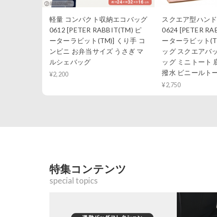
軽量 コンパクト収納エコバッグ
スクエア型ハンドバ
0612 [PETER RABBIT(TM) ピ
0624 [PETER RA
ーターラビット(TM)] くり手 コ
ーターラビット(T
ンビニ お弁当サイズ うさぎ マ
ッグ スクエアバ
ルシェバッグ
ッグ ミニトート 
撥水 ビニールト
¥2,200
¥2,750
特集コンテンツ
special topics