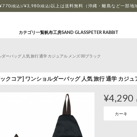
¥770
/¥3,980
以上は送料無料（沖縄・離島など一部地
(税込)
(税込)
カテゴリ一覧
帆布工房
SAND GLASS
PETER RABBIT
ショルダーバッグ 人気 旅行 通学 カジュアル メンズ 00ブラック
キュービックコア] ワンショルダーバッグ 人気 旅行 通学 カジ
¥4,290
カーキ