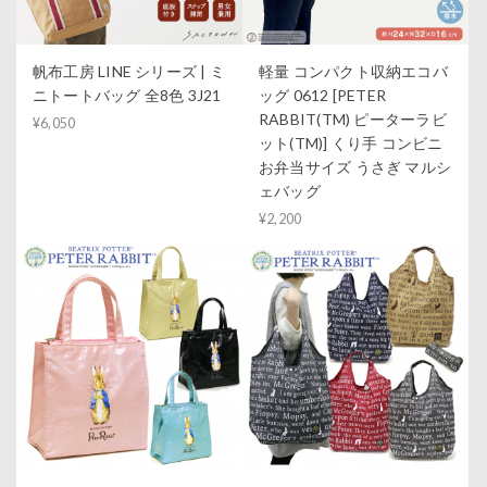
帆布工房 LINE シリーズ | ミ
軽量 コンパクト収納エコバ
ニトートバッグ 全8色 3J21
ッグ 0612 [PETER
RABBIT(TM) ピーターラビ
¥6,050
ット(TM)] くり手 コンビニ
お弁当サイズ うさぎ マルシ
ェバッグ
¥2,200