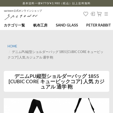
…
基本送料一律¥770/¥3,980（税込）以上送料無料
sactown公式オンラインショップ
カテゴリ一覧
帆布工房
SAND GLASS
PETER RABBIT
HOME
デニムPU縦型ショルダーバッグ 1855 [CUBIC CORE キュービッ
クコア] 人気 カジュアル 通学 鞄
デニムPU縦型ショルダーバッグ 1855
[CUBIC CORE キュービックコア] 人気 カジ
ュアル 通学 鞄