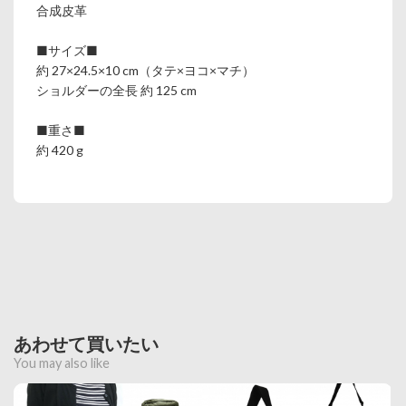
合成皮革
■サイズ■
約 27×24.5×10 cm（タテ×ヨコ×マチ）
ショルダーの全長 約 125 cm
■重さ■
約 420 g
あわせて買いたい
You may also like