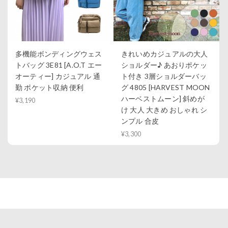
多機能ボンディングウェス
きれいめカジュアルの大人
トバッグ 3E81 [A.O.T エー
ショルダー♪ あおりポケッ
オーティー] カジュアル 通
ト付き 3層ショルダーバッ
勤 ポケット収納 便利
グ 4805 [HARVEST MOON
ハーベストムーン] 斜めが
¥3,190
け 大人 大きめ おしゃれ シ
ンプル 合皮
¥3,300