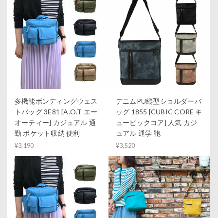
多機能ボンディングウェス
デニムPU縦型ショルダーバ
トバッグ 3E81 [A.O.T エー
ッグ 1855 [CUBIC CORE キ
オーティー] カジュアル 通
ュービックコア] 人気 カジ
勤 ポケット収納 便利
ュアル 通学 鞄
¥3,190
¥3,520