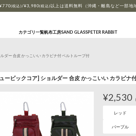
¥770
/¥3,980
以上は送料無料（沖縄・離島など一部地
(税込)
(税込)
カテゴリ一覧
帆布工房
SAND GLASS
PETER RABBIT
] ショルダー 合皮 かっこいい カラビナ付 ベルトループ付
ORE キュービックコア] ショルダー 合皮 かっこいい カラビ
¥2,530
レッド
パープル