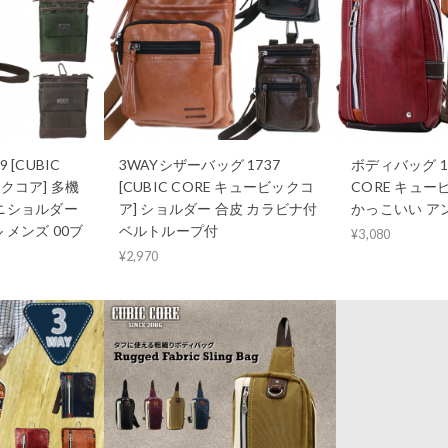
 [CUBIC
3WAYシザーバッグ 1737
ボディバッグ 173
クコア] 多機
[CUBIC CORE キュービックコ
CORE キュー
ミニショルダー
ア] ショルダー 合皮 カラビナ付
かっこいい ア
 メンズ 00ブ
ベルトループ付
¥3,080
¥2,970