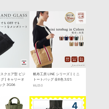
S｜スクエア型 ビジ
帆布工房 LINE シリーズ | ミニ
グ | キャリーオ
トートバッグ 全8色 3J21
ク 3G06
¥6,050