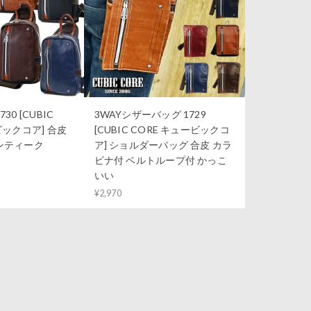
0 [CUBIC
3WAYシザーバッグ 1729
ビックコア] 合皮
[CUBIC CORE キュービックコ
ンティーク
ア] ショルダーバッグ 合皮 カラ
ビナ付 ベルトループ付 かっこ
いい
¥2,970