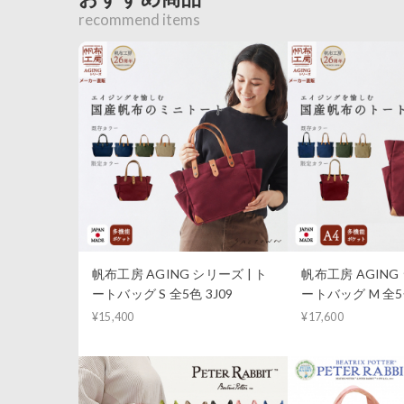
recommend items
帆布工房 AGING シリーズ | ト
帆布工房 AGING 
ートバッグ S 全5色 3J09
ートバッグ M 全5色
¥15,400
¥17,600