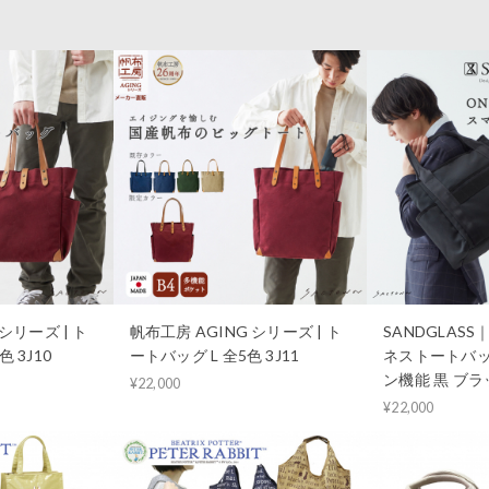
シリーズ | ト
帆布工房 AGING シリーズ | ト
SANDGLAS
 3J10
ートバッグ L 全5色 3J11
ネストートバッ
ン機能 黒 ブラッ
¥22,000
¥22,000