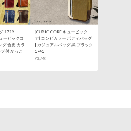
 1729
[CUBIC CORE キュービックコ
 キュービックコ
ア] コンビカラー ボディバッグ
ッグ 合皮 カラ
| カジュアルバッグ 黒 ブラック
ープ付 かっこ
1741
¥3,740