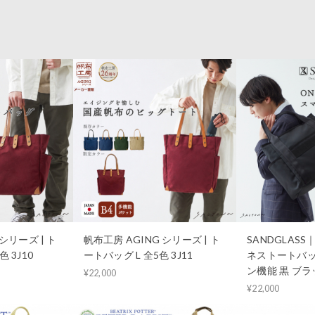
シリーズ | ト
帆布工房 AGING シリーズ | ト
SANDGLAS
 3J10
ートバッグ L 全5色 3J11
ネストートバッ
ン機能 黒 ブラッ
¥22,000
¥22,000