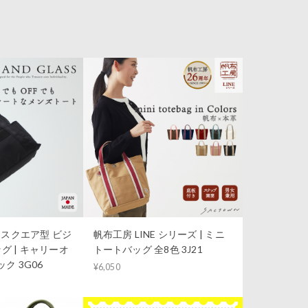
S｜スクエア型 ビジ
帆布工房 LINE シリーズ | ミニ
グ | キャリーオ
トートバッグ 全8色 3J21
ク 3G06
¥6,050