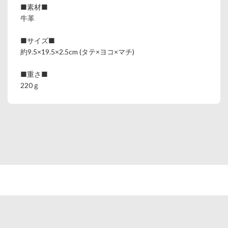
■素材■
牛革
■サイズ■
約9.5×19.5×2.5cm (タテ×ヨコ×マチ)
■重さ■
220ｇ