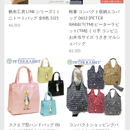
帆布工房 LINE シリーズ | ミ
軽量 コンパクト収納エコバ
ニトートバッグ 全8色 3J21
ッグ 0612 [PETER
RABBIT(TM) ピーターラビ
¥6,050
ット(TM)] くり手 コンビニ
お弁当サイズ うさぎ マルシ
ェバッグ
¥2,200
スクエア型ハンドバッグ (S)
コンパクトショッピングバ