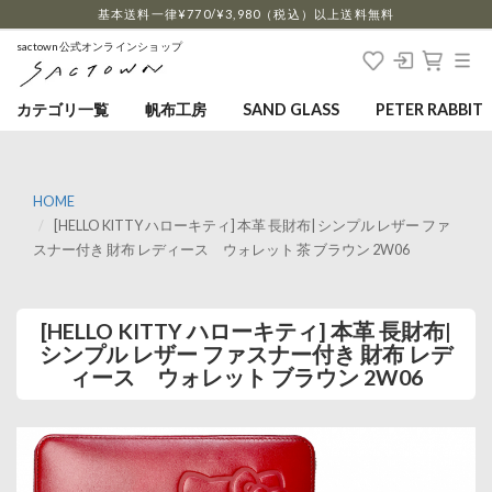
…
基本送料一律¥770/¥3,980（税込）以上送料無料
sactown公式オンラインショップ
カテゴリ一覧
帆布工房
SAND GLASS
PETER RABBIT
HOME
[HELLO KITTY ハローキティ] 本革 長財布| シンプル レザー ファ
スナー付き 財布 レディース ウォレット 茶 ブラウン 2W06
[HELLO KITTY ハローキティ] 本革 長財布|
シンプル レザー ファスナー付き 財布 レデ
ィース ウォレット ブラウン 2W06