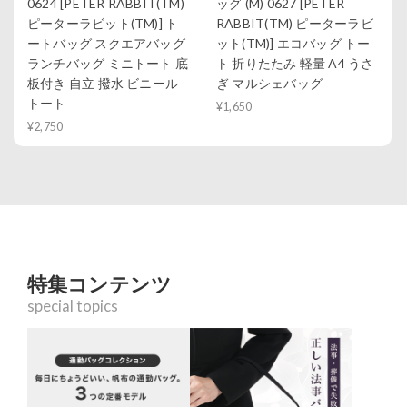
0624 [PETER RABBIT(TM)
ッグ (M) 0627 [PETER
ピーターラビット(TM)] ト
RABBIT(TM) ピーターラビ
ートバッグ スクエアバッグ
ット(TM)] エコバッグ トー
ランチバッグ ミニトート 底
ト 折りたたみ 軽量 A4 うさ
板付き 自立 撥水 ビニール
ぎ マルシェバッグ
トート
¥1,650
¥2,750
特集コンテンツ
special topics