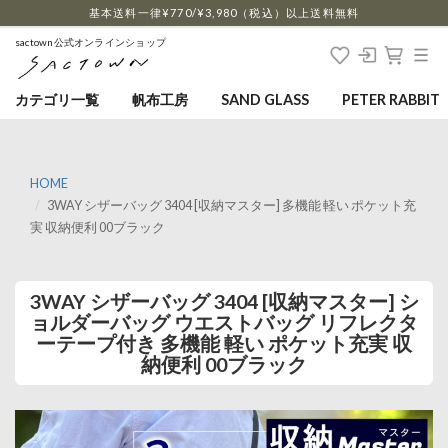
…
基本送料一律¥770/¥3,980（税込）以上送料無料
sactown公式オンラインショップ
カテゴリ一覧
帆布工房
SAND GLASS
PETER RABBIT
HOME
3WAY シザーバッグ 3404 [収納マスター] 多機能 軽い ポケット充
実 収納便利 00ブラック
3WAY シザーバッグ 3404 [収納マスター] シ
ョルダーバッグ ウエストバッグ リフレクタ
ーテープ付き 多機能 軽い ポケット充実 収
納便利 00ブラック