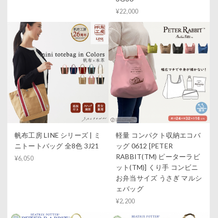
¥22,000
帆布工房 LINE シリーズ | ミ
軽量 コンパクト収納エコバ
ニトートバッグ 全8色 3J21
ッグ 0612 [PETER
RABBIT(TM) ピーターラビ
¥6,050
ット(TM)] くり手 コンビニ
お弁当サイズ うさぎ マルシ
ェバッグ
¥2,200