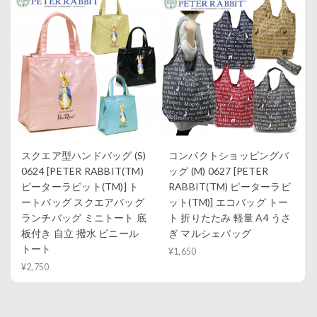
スクエア型ハンドバッグ (S)
コンパクトショッピングバ
0624 [PETER RABBIT(TM)
ッグ (M) 0627 [PETER
ピーターラビット(TM)] ト
RABBIT(TM) ピーターラビ
ートバッグ スクエアバッグ
ット(TM)] エコバッグ トー
ランチバッグ ミニトート 底
ト 折りたたみ 軽量 A4 うさ
板付き 自立 撥水 ビニール
ぎ マルシェバッグ
トート
¥1,650
¥2,750