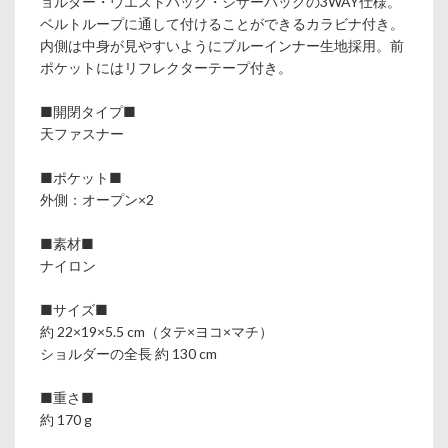
ョルダー・ウエストバッグ・シザーバッグの3WAY仕様。
ベルトループに通して付けることができるカラビナ付き。
内側は中身が見やすいようにブルーインナー生地採用。前
ポケットにはリフレクターテープ付き。
■開閉タイプ■
天ファスナー
■ポケット■
外側：オープン×2
■素材■
ナイロン
■サイズ■
約 22×19×5.5 cm（タテ×ヨコ×マチ）
ショルダーの全長 約 130 cm
■重さ■
約 170 g