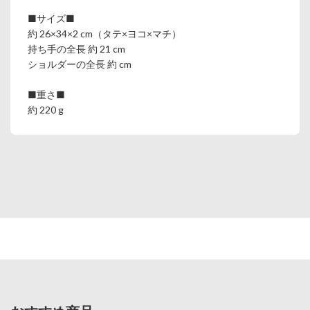
■サイズ■
約 26×34×2 cm（タテ×ヨコ×マチ）
持ち手の全長 約 21 cm
ショルダーの全長 約 cm
■重さ■
約 220 g