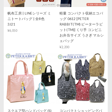
帆布工房 | LINEシリーズ ミ
軽量 コンパクト収納エコバ
ニトートバッグ | 全8色
ッグ 0612 [PETER
3J21
RABBIT(TM) ピーターラビ
ット(TM)] くり手 コンビニ
¥6,050
お弁当サイズ うさぎ マルシ
ェバッグ
¥2,200
スクエア型ハンドバッグ (S)
コンパクトショッピングバ