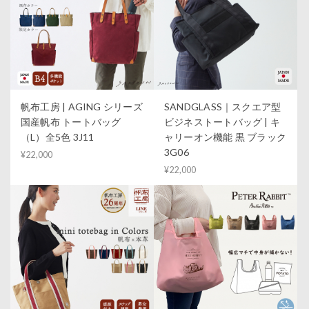
帆布工房 | AGING シリーズ
SANDGLASS｜スクエア型
国産帆布 トートバッグ
ビジネストートバッグ | キ
（L）全5色 3J11
ャリーオン機能 黒 ブラック
3G06
¥22,000
¥22,000