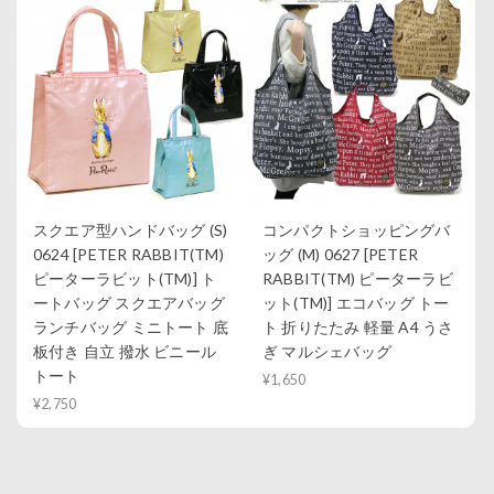
スクエア型ハンドバッグ (S)
コンパクトショッピングバ
0624 [PETER RABBIT(TM)
ッグ (M) 0627 [PETER
ピーターラビット(TM)] ト
RABBIT(TM) ピーターラビ
ートバッグ スクエアバッグ
ット(TM)] エコバッグ トー
ランチバッグ ミニトート 底
ト 折りたたみ 軽量 A4 うさ
板付き 自立 撥水 ビニール
ぎ マルシェバッグ
トート
¥1,650
¥2,750