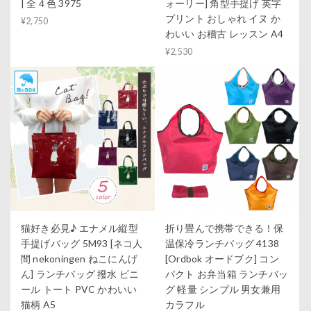
| 全４色 3975
ォーリー] 角型手提げ 英字
プリント おしゃれ イヌ か
¥2,750
わいい お稽古 レッスン A4
¥2,530
猫好き必見♪ エナメル縦型
折り畳んで携帯できる！保
手提げバッグ 5M93 [ネコ人
温保冷ランチバッグ 4138
間 nekoningen ねこにんげ
[Ordbok オードブク] コン
ん] ランチバッグ 撥水 ビニ
パクト お弁当箱 ランチバッ
ール トート PVC かわいい
グ 軽量 シンプル 男女兼用
猫柄 A5
カラフル