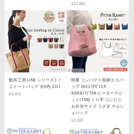
¥22,000
帆布工房 LINE シリーズ | ミ
軽量 コンパクト収納エコバ
ニトートバッグ 全8色 3J21
ッグ 0612 [PETER
RABBIT(TM) ピーターラビ
¥6,050
ット(TM)] くり手 コンビニ
お弁当サイズ うさぎ マルシ
ェバッグ
¥2,200