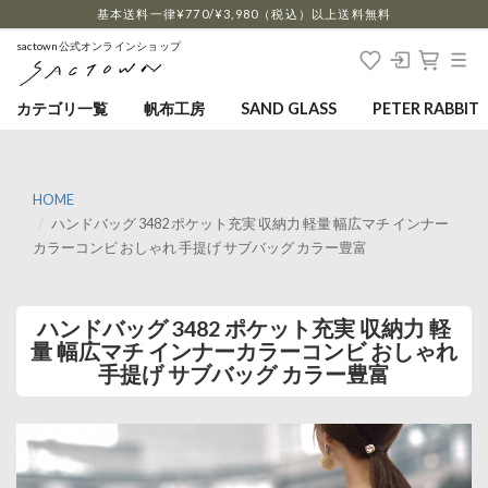
…
基本送料一律¥770/¥3,980（税込）以上送料無料
sactown公式オンラインショップ
カテゴリ一覧
帆布工房
SAND GLASS
PETER RABBIT
HOME
ハンドバッグ 3482 ポケット充実 収納力 軽量 幅広マチ インナー
カラーコンビ おしゃれ 手提げ サブバッグ カラー豊富
ハンドバッグ 3482 ポケット充実 収納力 軽
量 幅広マチ インナーカラーコンビ おしゃれ
手提げ サブバッグ カラー豊富