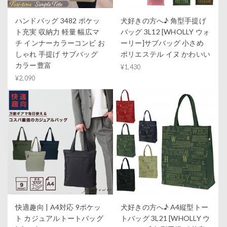
ハンドバッグ 3482 ポケッ
犬好きの方へ♪ 角型手提げ
ト充実 収納力 軽量 幅広マ
バッグ 3L12 [WHOLLY ウォ
チ インナーカラーコンビ お
ーリー]サブバッグ 小さめ
しゃれ 手提げ サブバッグ
ポリエステル イヌ かわいい
カラー豊富
¥1,430
¥2,090
快適趣向 | A4対応 9ポケッ
犬好きの方へ♪ A4縦型トー
ト カジュアルトートバッグ
トバッグ 3L21 [WHOLLY ウ