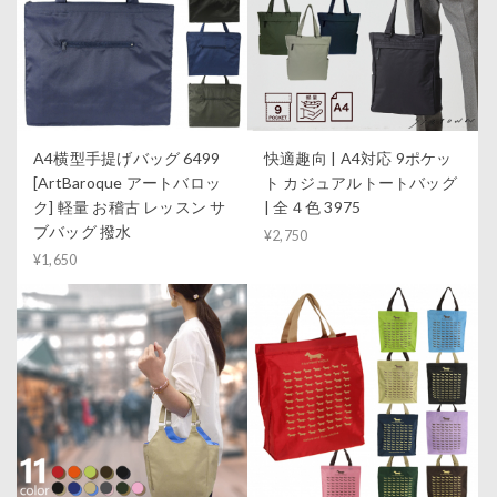
A4横型手提げバッグ 6499
快適趣向 | A4対応 9ポケッ
[ArtBaroque アートバロッ
ト カジュアルトートバッグ
ク] 軽量 お稽古 レッスン サ
| 全４色 3975
ブバッグ 撥水
¥2,750
¥1,650