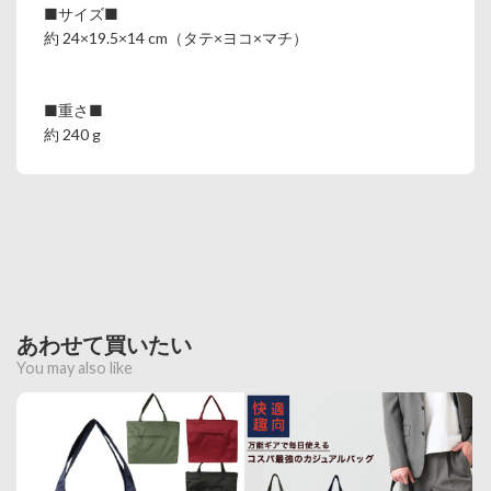
■サイズ■
約 24×19.5×14 cm（タテ×ヨコ×マチ）
■重さ■
約 240 g
あわせて買いたい
You may also like