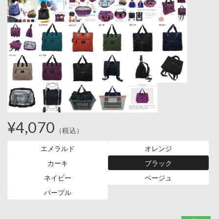
¥4,070
（税込）
エメラルド
オレンジ
カーキ
ブラック
ネイビー
ベージュ
パープル