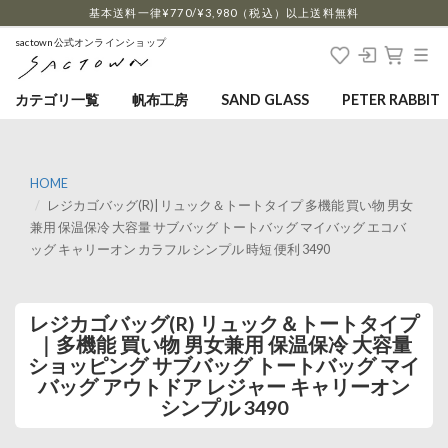
…
基本送料一律¥770/¥3,980（税込）以上送料無料
sactown公式オンラインショップ
カテゴリ一覧
帆布工房
SAND GLASS
PETER RABBIT
HOME
レジカゴバッグ(R)| リュック＆トートタイプ 多機能 買い物 男女
兼用 保温保冷 大容量 サブバッグ トートバッグ マイバッグ エコバ
ッグ キャリーオン カラフル シンプル 時短 便利 3490
レジカゴバッグ(R) リュック＆トートタイプ
｜多機能 買い物 男女兼用 保温保冷 大容量
ショッピング サブバッグ トートバッグ マイ
バッグ アウトドア レジャー キャリーオン
シンプル 3490