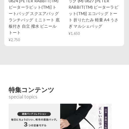
0624 [PETER RABBIT(TM)
ッグ (M) 0627 [PETER
ピーターラビット(TM)] ト
RABBIT(TM) ピーターラビ
ートバッグ スクエアバッグ
ット(TM)] エコバッグ トー
ランチバッグ ミニトート 底
ト 折りたたみ 軽量 A4 うさ
板付き 自立 撥水 ビニール
ぎ マルシェバッグ
トート
¥1,650
¥2,750
特集コンテンツ
special topics