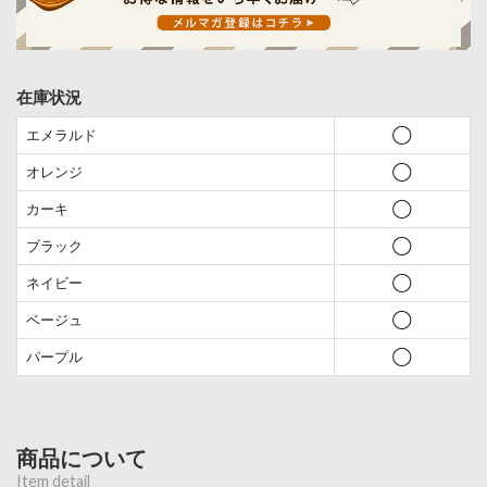
在庫状況
エメラルド
◯
オレンジ
◯
カーキ
◯
ブラック
◯
ネイビー
◯
ベージュ
◯
パープル
◯
商品について
Item detail