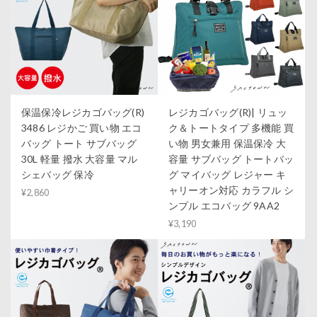
保温保冷レジカゴバッグ(R)
レジカゴバッグ(R)| リュッ
3486 レジかご 買い物 エコ
ク＆トートタイプ 多機能 買
バッグ トート サブバッグ
い物 男女兼用 保温保冷 大
30L 軽量 撥水 大容量 マル
容量 サブバッグ トートバッ
シェバッグ 保冷
グ マイバッグ レジャー キ
ャリーオン対応 カラフル シ
¥2,860
ンプル エコバッグ 9AA2
¥3,190