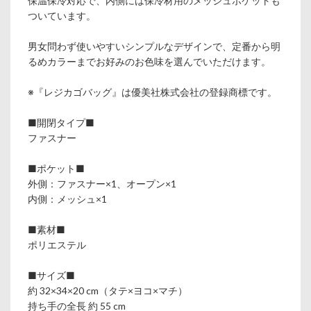
保温保冷対応で、内側には保冷材用のメッシュポケットも
ついています。
男女問わず使いやすいシンプルなデザインで、定番から明
るめカラーまでお好みのお色味を選んでいただけます。
※『レジカゴバッグ』は優美社株式会社の登録商標です。
■開閉タイプ■
ファスナー
■ポケット■
外側：ファスナー×1、オープン×1
内側：メッシュ×1
■素材■
ポリエステル
■サイズ■
約 32×34×20 cm（タテ×ヨコ×マチ）
持ち手の全長 約 55 cm