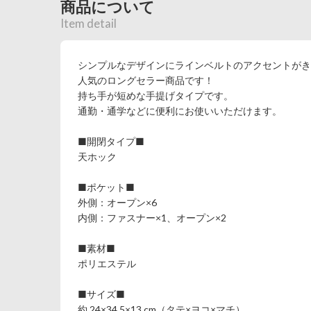
商品について
Item detail
シンプルなデザインにラインベルトのアクセントがき
人気のロングセラー商品です！
持ち手が短めな手提げタイプです。
通勤・通学などに便利にお使いいただけます。
■開閉タイプ■
天ホック
■ポケット■
外側：オープン×6
内側：ファスナー×1、オープン×2
■素材■
ポリエステル
■サイズ■
約 24×34.5×13 cm（タテ×ヨコ×マチ）