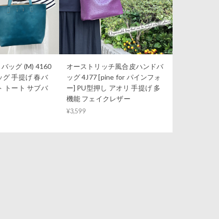
グ (M) 4160
オーストリッチ風合皮ハンドバ
ッグ 手提げ 春バ
ッグ 4J77 [pine for パインフォ
ト トート サブバ
ー] PU型押し アオリ 手提げ 多
機能 フェイクレザー
¥3,599