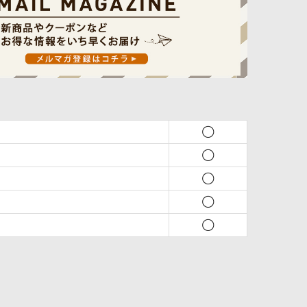
◯
◯
◯
◯
◯