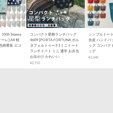
305 [mama
コンパクト星柄ランチバッグ
シンプルトートバッ
オーレ] A4 軽
4609 [PORTA FORTUNA ポル
合皮 ハンドバ
 色柄豊富 エコ
タフォルトゥーナ] ミニトート
ッグ コンパク
ランチトート ミニ 通学 お弁当
ッグ
お出かけ かわいい
¥2,640
¥2,750