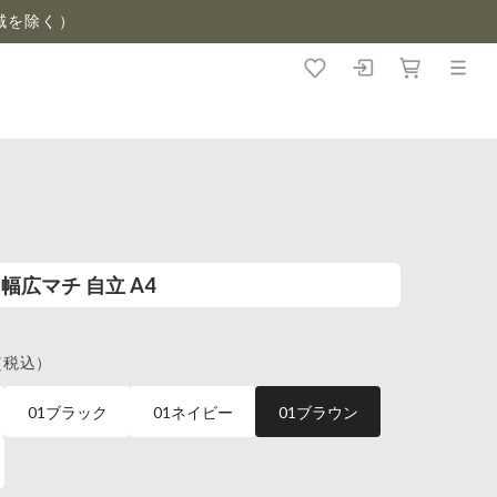
域を除く）
 幅広マチ 自立 A4
（税込）
01ブラック
01ネイビー
01ブラウン