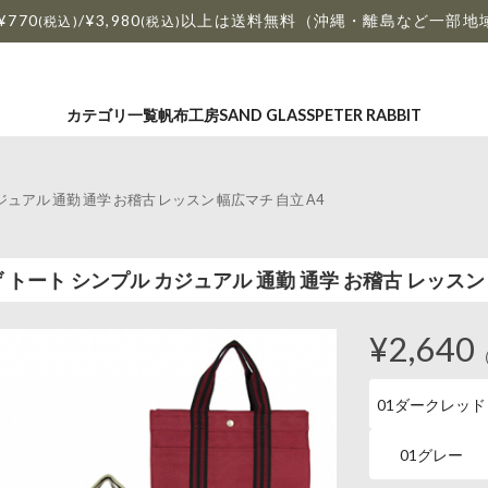
¥770
/¥3,980
以上は送料無料（沖縄・離島など一部地
(税込)
(税込)
カテゴリ一覧
帆布工房
SAND GLASS
PETER RABBIT
カジュアル 通勤 通学 お稽古 レッスン 幅広マチ 自立 A4
提げ トート シンプル カジュアル 通勤 通学 お稽古 レッスン
¥2,640
01ダークレッド
01グレー