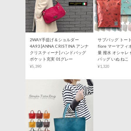
2WAY手提げ＆ショルダー
サブバッグ トート 3
4A93 [ANNA CRISTINA アンナ
fiore マーマフィ
クリスティーナ] ハンドバッグ
量 撥水 オシャレ
ポケット充実 01グレー
バッグ いぬ ねこ
¥5,390
¥1,320