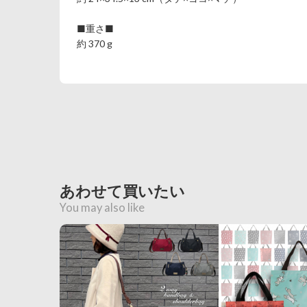
■重さ■
約 370 g
あわせて買いたい
You may also like