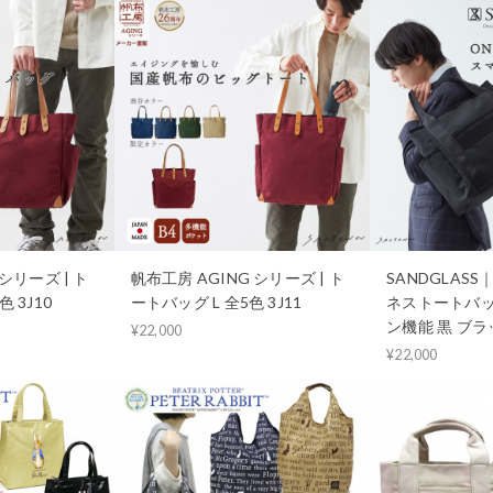
シリーズ | ト
帆布工房 AGING シリーズ | ト
SANDGLAS
 3J10
ートバッグ L 全5色 3J11
ネストートバッ
ン機能 黒 ブラッ
¥22,000
¥22,000