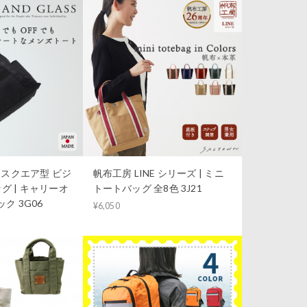
S｜スクエア型 ビジ
帆布工房 LINE シリーズ | ミニ
グ | キャリーオ
トートバッグ 全8色 3J21
ク 3G06
¥6,050