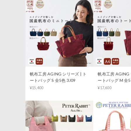
帆布工房 AGING シリーズ | ト
帆布工房 AGING 
ートバッグ S 全5色 3J09
ートバッグ M 全5色
¥15,400
¥17,600