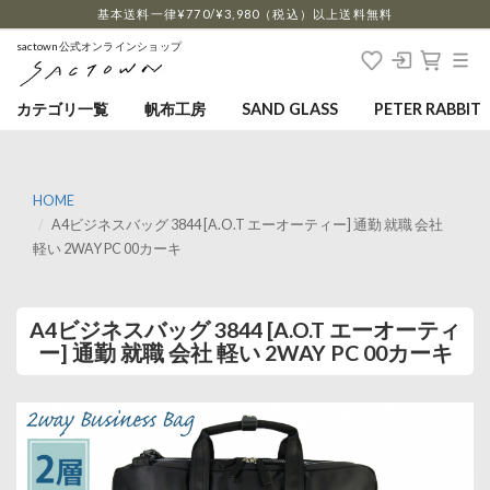
…
基本送料一律¥770/¥3,980（税込）以上送料無料
sactown公式オンラインショップ
カテゴリ一覧
帆布工房
SAND GLASS
PETER RABBIT
HOME
A4ビジネスバッグ 3844 [A.O.T エーオーティー] 通勤 就職 会社
軽い 2WAY PC 00カーキ
A4ビジネスバッグ 3844 [A.O.T エーオーティ
ー] 通勤 就職 会社 軽い 2WAY PC 00カーキ