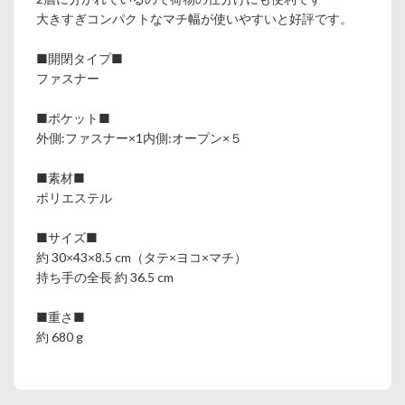
大きすぎコンパクトなマチ幅が使いやすいと好評です。
■開閉タイプ■
ファスナー
■ポケット■
外側:ファスナー×1内側:オープン×５
■素材■
ポリエステル
■サイズ■
約 30×43×8.5 cm（タテ×ヨコ×マチ）
持ち手の全長 約 36.5 cm
■重さ■
約 680 g