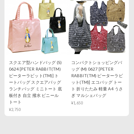
スクエア型ハンドバッグ (S)
コンパクトショッピングバ
0624 [PETER RABBIT(TM)
ッグ (M) 0627 [PETER
ピーターラビット(TM)] ト
RABBIT(TM) ピーターラビ
ートバッグ スクエアバッグ
ット(TM)] エコバッグ トー
ランチバッグ ミニトート 底
ト 折りたたみ 軽量 A4 うさ
板付き 自立 撥水 ビニール
ぎ マルシェバッグ
トート
¥1,650
¥2,750