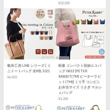
¥22,000
帆布工房 LINE シリーズ | ミ
軽量 コンパクト収納エコバ
ニトートバッグ 全8色 3J21
ッグ 0612 [PETER
RABBIT(TM) ピーターラビ
¥6,050
ット(TM)] くり手 コンビニ
お弁当サイズ うさぎ マルシ
ェバッグ
¥2,200