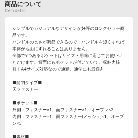
商品について
Item detail
シンプルでカジュアルなデザインが好評のロングセラー商
品です。
ハンドルの長さが調節できるので、ハンドルを短くすれば
本体が地面にすれることはありません。
全部で9つあるポケットはサイズ・用途に応じてお使いい
ただけます。背面にもポケットが付いていて、収納力抜
群！A4サイズ対応なので通勤、通学にも最適♪
■開閉タイプ■
天ファスナー
■ポケット■
外側：ファスナー×1、面ファスナー×1、オープン×2
内側：ファスナー×1、面ファスナー(メッシュ)×1、オープ
ン×3
■素材■