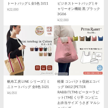
トートバッグ L 全5色 3J11
ビジネストートバッグ | キ
ャリーオン機能 黒 ブラック
¥22,000
3G06
¥22,000
帆布工房 LINE シリーズ | ミ
軽量 コンパクト収納エコバ
ニトートバッグ 全8色 3J21
ッグ 0612 [PETER
RABBIT(TM) ピーターラビ
¥6,050
ット(TM)] くり手 コンビニ
お弁当サイズ うさぎ マルシ
ェバッグ