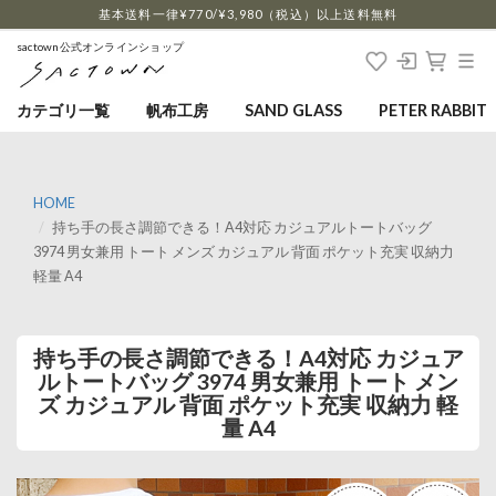
…
基本送料一律¥770/¥3,980（税込）以上送料無料
sactown公式オンラインショップ
カテゴリ一覧
帆布工房
SAND GLASS
PETER RABBIT
HOME
持ち手の長さ調節できる！A4対応 カジュアルトートバッグ
3974 男女兼用 トート メンズ カジュアル 背面 ポケット充実 収納力
軽量 A4
持ち手の長さ調節できる！A4対応 カジュア
ルトートバッグ 3974 男女兼用 トート メン
ズ カジュアル 背面 ポケット充実 収納力 軽
量 A4