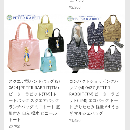
¥2,200
スクエア型ハンドバッグ (S)
コンパクトショッピングバ
0624 [PETER RABBIT(TM)
ッグ (M) 0627 [PETER
ピーターラビット(TM)] ト
RABBIT(TM) ピーターラビ
ートバッグ スクエアバッグ
ット(TM)] エコバッグ トー
ランチバッグ ミニトート 底
ト 折りたたみ 軽量 A4 うさ
板付き 自立 撥水 ビニール
ぎ マルシェバッグ
トート
¥1,650
¥2,750