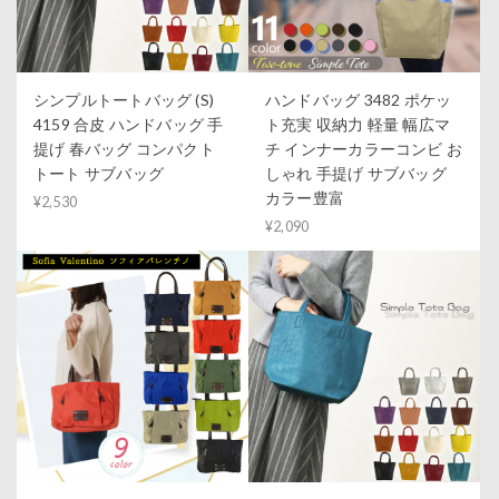
シンプルトートバッグ (S)
ハンドバッグ 3482 ポケッ
4159 合皮 ハンドバッグ 手
ト充実 収納力 軽量 幅広マ
提げ 春バッグ コンパクト
チ インナーカラーコンビ お
トート サブバッグ
しゃれ 手提げ サブバッグ
カラー豊富
¥2,530
¥2,090