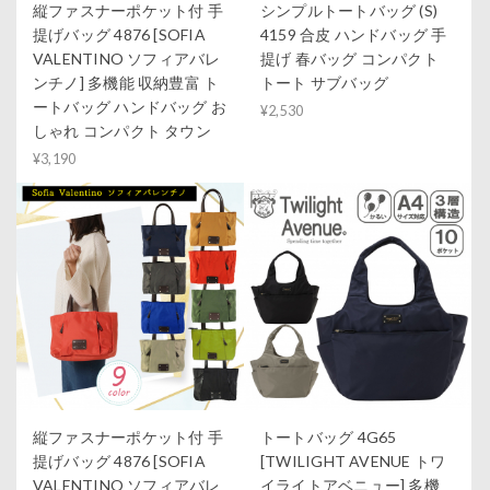
縦ファスナーポケット付 手
シンプルトートバッグ (S)
提げバッグ 4876 [SOFIA
4159 合皮 ハンドバッグ 手
VALENTINO ソフィアバレ
提げ 春バッグ コンパクト
ンチノ] 多機能 収納豊富 ト
トート サブバッグ
ートバッグ ハンドバッグ お
¥2,530
しゃれ コンパクト タウン
¥3,190
縦ファスナーポケット付 手
トートバッグ 4G65
提げバッグ 4876 [SOFIA
[TWILIGHT AVENUE トワ
VALENTINO ソフィアバレ
イライトアベニュー] 多機