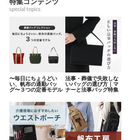
特集コンテンツ
special topics
〜毎日にちょうどい
法事・葬儀で失敗しな
い、帆布の通勤バッ
いバッグの選び方｜マ
グ〜３つの定番モデル
ナーと法事バッグ特集