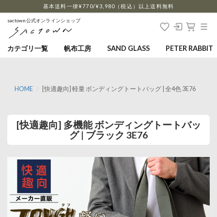
…
基本送料一律¥770/¥3,980（税込）以上送料無料
sactown公式オンラインショップ
カテゴリ一覧
帆布工房
SAND GLASS
PETER RABBIT
HOME
[快適趣向] 軽量 ボンディングトートバッグ | 全4色 3E76
[快適趣向] 多機能 ボンディングトートバッ
グ | ブラック 3E76