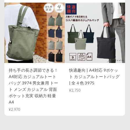
持ち手の長さ調節できる！
快適趣向 | A4対応 9ポケッ
A4対応 カジュアルトート
ト カジュアルトートバッグ
バッグ 3974 男女兼用 トー
| 全４色 3975
ト メンズ カジュアル 背面
¥2,750
ポケット充実 収納力 軽量
A4
¥2,970