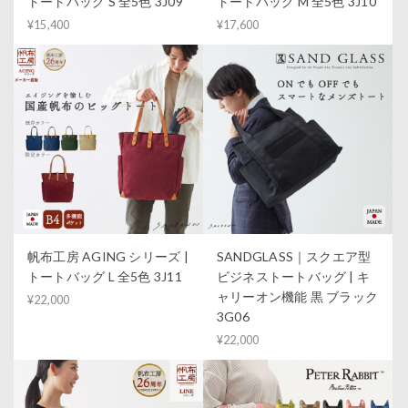
トートバッグ S 全5色 3J09
トートバッグ M 全5色 3J10
¥15,400
¥17,600
帆布工房 AGING シリーズ |
SANDGLASS｜スクエア型
トートバッグ L 全5色 3J11
ビジネストートバッグ | キ
ャリーオン機能 黒 ブラック
¥22,000
3G06
¥22,000