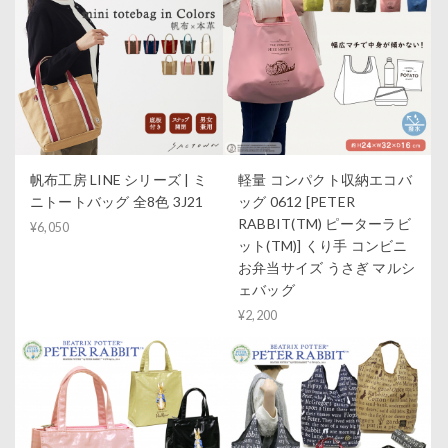
帆布工房 LINE シリーズ | ミ
軽量 コンパクト収納エコバ
ニトートバッグ 全8色 3J21
ッグ 0612 [PETER
RABBIT(TM) ピーターラビ
¥6,050
ット(TM)] くり手 コンビニ
お弁当サイズ うさぎ マルシ
ェバッグ
¥2,200