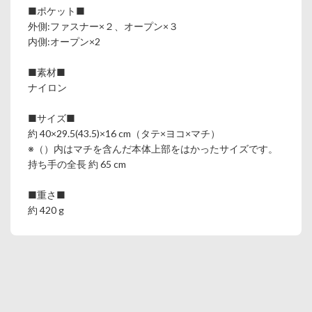
■ポケット■
外側:ファスナー×２、オープン×３
内側:オープン×2
■素材■
ナイロン
■サイズ■
約 40×29.5(43.5)×16 cm（タテ×ヨコ×マチ）
※（）内はマチを含んだ本体上部をはかったサイズです。
持ち手の全長 約 65 cm
■重さ■
約 420 g