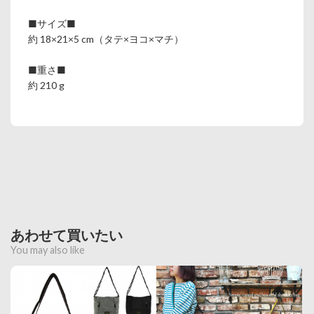
■サイズ■
約 18×21×5 cm（タテ×ヨコ×マチ）
■重さ■
約 210 g
あわせて買いたい
You may also like