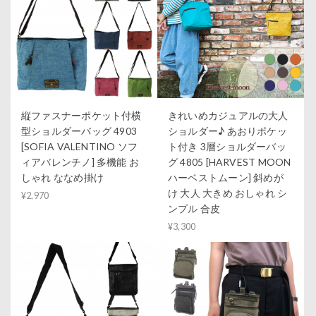
縦ファスナーポケット付横
きれいめカジュアルの大人
型ショルダーバッグ 4903
ショルダー♪ あおりポケッ
[SOFIA VALENTINO ソフ
ト付き 3層ショルダーバッ
ィアバレンチノ] 多機能 お
グ 4805 [HARVEST MOON
しゃれ ななめ掛け
ハーベストムーン] 斜めが
け 大人 大きめ おしゃれ シ
¥2,970
ンプル 合皮
¥3,300