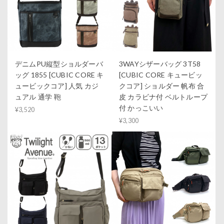
デニムPU縦型ショルダーバ
3WAYシザーバッグ 3T58
ッグ 1855 [CUBIC CORE キ
[CUBIC CORE キュービッ
ュービックコア] 人気 カジ
クコア] ショルダー 帆布 合
ュアル 通学 鞄
皮 カラビナ付 ベルトループ
付 かっこいい
¥3,520
¥3,300