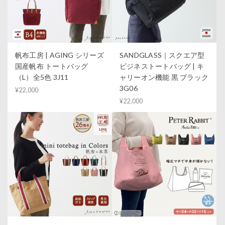
帆布工房 | AGING シリーズ
SANDGLASS｜スクエア型
国産帆布 トートバッグ
ビジネストートバッグ | キ
（L）全5色 3J11
ャリーオン機能 黒 ブラック
3G06
¥22,000
¥22,000