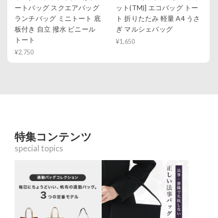
ートバッグ スクエアバッグ
ット(TM)] エコバッグ トー
ランチバッグ ミニトート 底
ト 折りたたみ 軽量 A4 うさ
板付き 自立 撥水 ビニール
ぎ マルシェバッグ
トート
¥1,650
¥2,750
特集コンテンツ
special topics