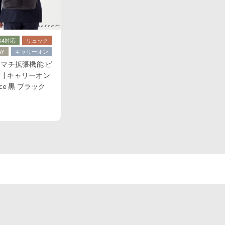
B4対応
リュック
AY
キャリーオン
S｜マチ拡張機能 ビ
 | キャリーオン
ace 黒 ブラック