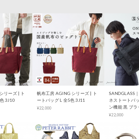
シリーズ | ト
帆布工房 AGING シリーズ | ト
SANDGLAS
 3J10
ートバッグ L 全5色 3J11
ネストートバッ
ン機能 黒 ブラッ
¥22,000
¥22,000