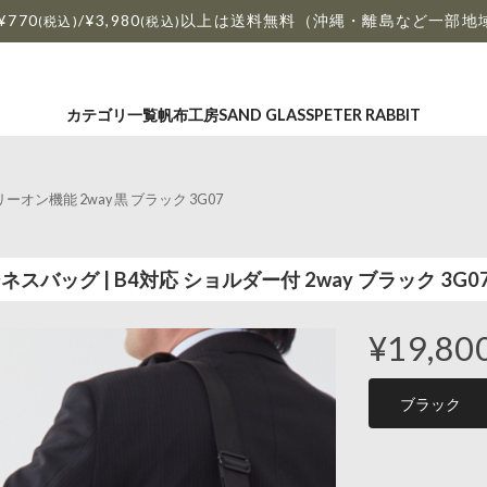
¥770
/¥3,980
以上は送料無料（沖縄・離島など一部地
(税込)
(税込)
カテゴリ一覧
帆布工房
SAND GLASS
PETER RABBIT
オン機能 2way 黒 ブラック 3G07
ジネスバッグ | B4対応 ショルダー付 2way ブラック 3G0
¥19,80
ブラック