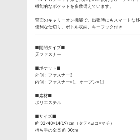
機能的なポケットを多数備えています。
背面のキャリーオン機能で、出張時にもスマートな移
便利な仕切り、ボトル収納、キーフック付き
――――――――――――――――――――――――
■開閉タイプ■
天ファスナー
■ポケット■
外側：ファスナー3
内側：ファスナー×1、オープン×11
■素材■
ポリエステル
■サイズ■
約 32×40×14(19) cm（タテ×ヨコ×マチ）
持ち手の全長 約 30cm