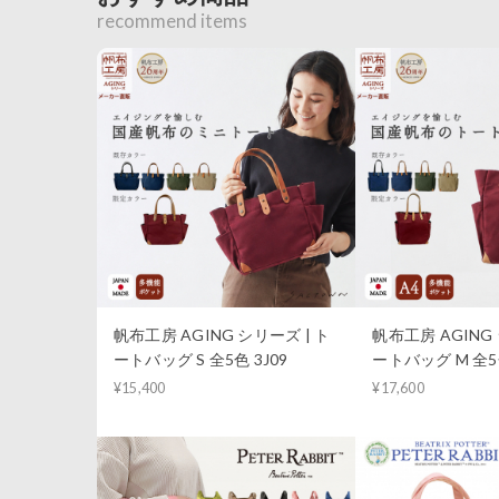
recommend items
帆布工房 AGING シリーズ | ト
帆布工房 AGING 
ートバッグ S 全5色 3J09
ートバッグ M 全5色
¥15,400
¥17,600