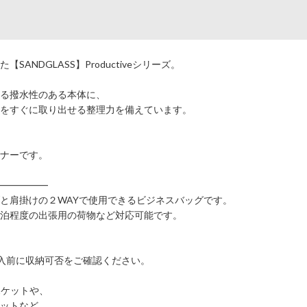
NDGLASS】Productiveシリーズ。
る撥水性のある本体に、
をすぐに取り出せる整理力を備えています。
ナーです。
―――――
と肩掛けの２WAYで使用できるビジネスバッグです。
泊程度の出張用の荷物など対応可能です。
入前に収納可否をご確認ください。
ポケットや、
ットなど、