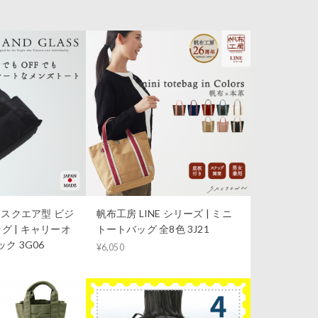
S｜スクエア型 ビジ
帆布工房 LINE シリーズ | ミニ
グ | キャリーオ
トートバッグ 全8色 3J21
ク 3G06
¥6,050