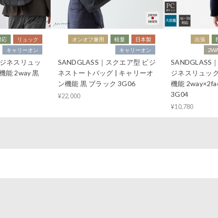
対応
リュック
オンオフ兼用
軽量
日本製
出張
キャリーオン
キャリーオン
2W
｜ビジネスリュッ
SANDGLASS｜スクエア型 ビジ
SANDGLAS
能 2way 黒
ネストートバッグ | キャリーオ
ジネスリュック
ン機能 黒 ブラック 3G06
機能 2way×2f
3G04
¥22,000
¥10,780