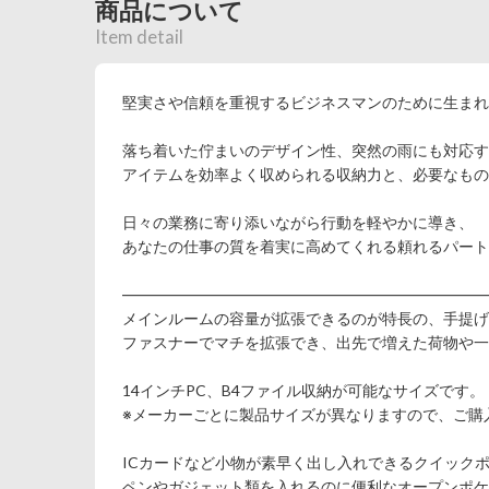
商品について
Item detail
堅実さや信頼を重視するビジネスマンのために生まれた【SA
落ち着いた佇まいのデザイン性、突然の雨にも対応す
アイテムを効率よく収められる収納力と、必要なもの
日々の業務に寄り添いながら行動を軽やかに導き、
あなたの仕事の質を着実に高めてくれる頼れるパート
――――――――――――――――――――――――
メインルームの容量が拡張できるのが特長の、手提げ
ファスナーでマチを拡張でき、出先で増えた荷物や一
14インチPC、B4ファイル収納が可能なサイズです。
※メーカーごとに製品サイズが異なりますので、ご購
ICカードなど小物が素早く出し入れできるクイック
ペンやガジェット類を入れるのに便利なオープンポケ