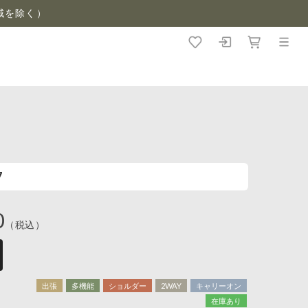
域を除く）
7
0
（税込）
出張
多機能
ショルダー
2WAY
キャリーオン
在庫あり