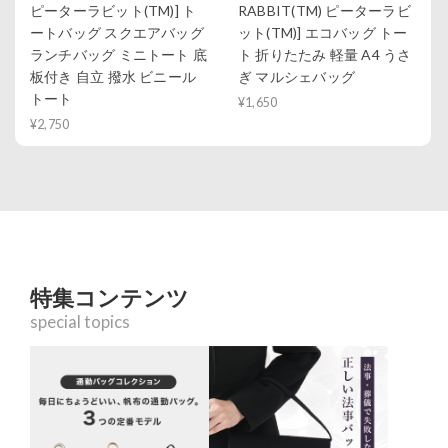
ピーターラビット(TM)] ト
RABBIT(TM) ピーターラビ
ートバッグ スクエアバッグ
ット(TM)] エコバッグ トー
ランチバッグ ミニトート 底
ト 折りたたみ 軽量 A4 うさ
板付き 自立 撥水 ビニール
ぎ マルシェバッグ
トート
¥1,650
¥2,750
特集コンテンツ
special topics