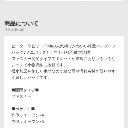
商品について
Item detail
ピーターラビット(TM)の人気柄でかわいい軽量バッグイン
バッグ♪ミニバッグとしても仕様可能大活躍！
ファスナー開閉タイプでポケットが豊富にありいろいろな
シーンで小物収納に抜群です。
撥水加工を施した生地なので急な雨や汚れも拭き取りやす
く嬉しいバッグです。
■開閉タイプ■
ファスナー
■ポケット■
外側：オープン×4
内側：オープン×5