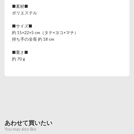
■素材■
ポリエステル
■サイズ■
約 15×22×5 cm（タテ×ヨコ×マチ）
持ち手の全長 約 18 cm
■重さ■
約 70 g
あわせて買いたい
You may also like