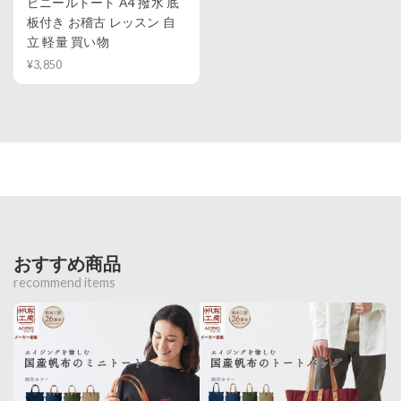
ビニールトート A4 撥水 底
板付き お稽古 レッスン 自
立 軽量 買い物
¥3,850
おすすめ商品
recommend items