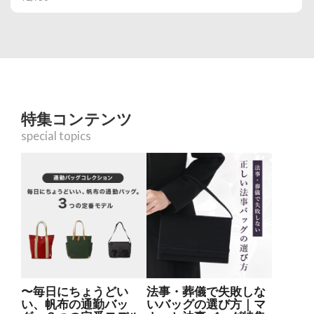
特集コンテンツ
special topics
〜毎日にちょうどい
法事・葬儀で失敗しな
い、帆布の通勤バッ
いバッグの選び方｜マ