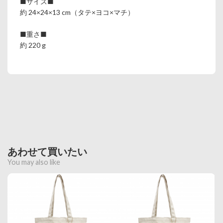
■サイズ■
約 24×24×13 cm（タテ×ヨコ×マチ）
■重さ■
約 220 g
あわせて買いたい
You may also like