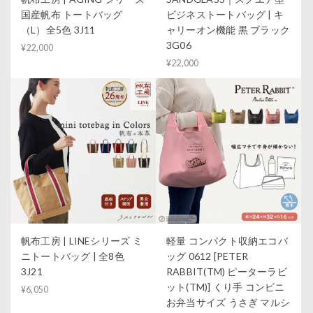
国産帆布 トートバッグ
ビジネストートバッグ | キ
（L）全5色 3J11
ャリーオン機能 黒 ブラック
3G06
¥22,000
¥22,000
帆布工房 | LINEシリーズ ミ
軽量 コンパクト収納エコバ
ニトートバッグ | 全8色
ッグ 0612 [PETER
3J21
RABBIT(TM) ピーターラビ
ット(TM)] くり手 コンビニ
¥6,050
お弁当サイズ うさぎ マルシ