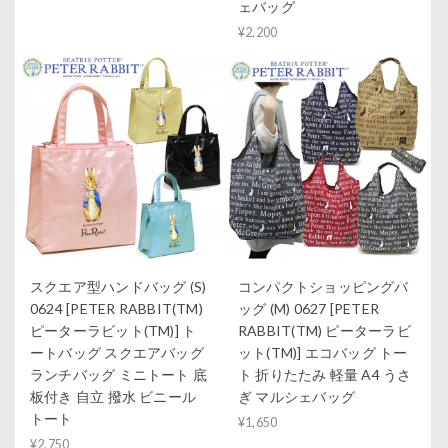
ェバッグ
¥2,200
スクエア型ハンドバッグ (S)
コンパクトショッピングバ
0624 [PETER RABBIT(TM)
ッグ (M) 0627 [PETER
ピーターラビット(TM)] ト
RABBIT(TM) ピーターラビ
ートバッグ スクエアバッグ
ット(TM)] エコバッグ トー
ランチバッグ ミニトート 底
ト 折りたたみ 軽量 A4 うさ
板付き 自立 撥水 ビニール
ぎ マルシェバッグ
トート
¥1,650
¥2,750