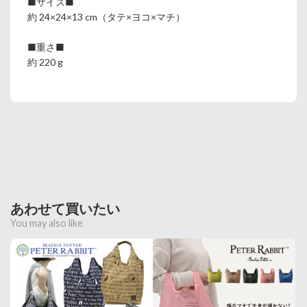
■サイズ■
約 24×24×13 cm（タテ×ヨコ×マチ）
■重さ■
約 220 g
あわせて買いたい
You may also like