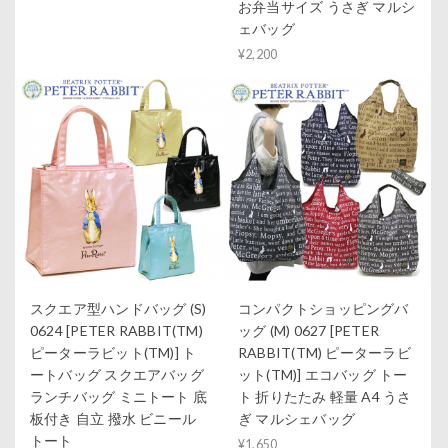
お弁当サイズ うさぎ マルシ
ェバッグ
¥2,200
スクエア型ハンドバッグ (S)
コンパクトショッピングバ
0624 [PETER RABBIT(TM)
ッグ (M) 0627 [PETER
ピーターラビット(TM)] ト
RABBIT(TM) ピーターラビ
ートバッグ スクエアバッグ
ット(TM)] エコバッグ トー
ランチバッグ ミニトート 底
ト 折りたたみ 軽量 A4 うさ
板付き 自立 撥水 ビニール
ぎ マルシェバッグ
トート
¥1,650