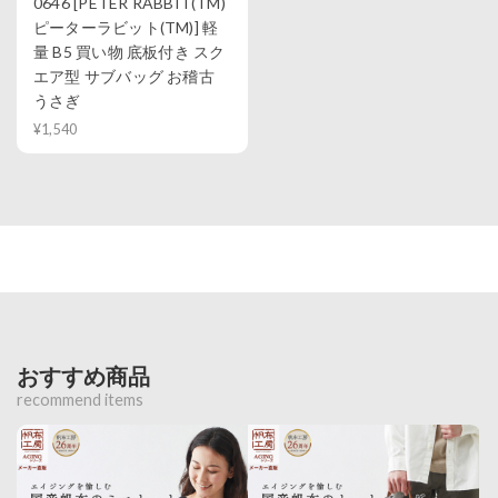
0646 [PETER RABBIT(TM)
ピーターラビット(TM)] 軽
量 B5 買い物 底板付き スク
エア型 サブバッグ お稽古
うさぎ
¥1,540
おすすめ商品
recommend items