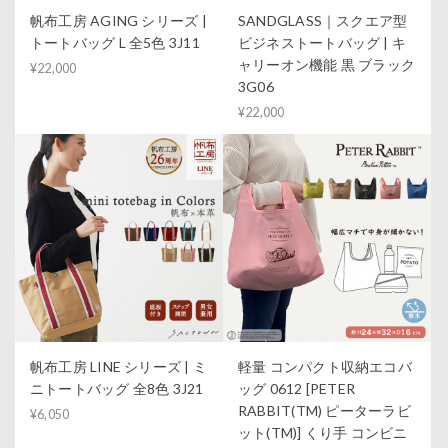
帆布工房 AGING シリーズ |
SANDGLASS｜スクエア型
トートバッグ L 全5色 3J11
ビジネストートバッグ | キ
ャリーオン機能 黒 ブラック
¥22,000
3G06
¥22,000
帆布工房 LINE シリーズ | ミ
軽量 コンパクト収納エコバ
ニトートバッグ 全8色 3J21
ッグ 0612 [PETER
RABBIT(TM) ピーターラビ
¥6,050
ット(TM)] くり手 コンビニ