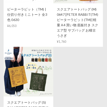
ピーターラビット（TM) |
スクエアトートバッグ (M)
仕切り付きミニトート 全3
0647 [PETER RABBIT(TM)
色 0630
ピーターラビット(TM)] 軽
量 A4 買い物 底板付き スク
¥6,050
エア型 サブバッグ お稽古
うさぎ
¥1,760
スクエアトートバッグ (S)