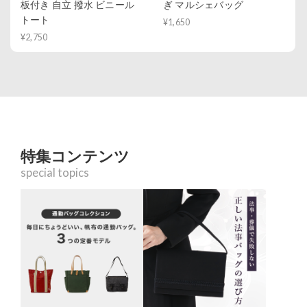
板付き 自立 撥水 ビニール
ぎ マルシェバッグ
トート
¥1,650
¥2,750
特集コンテンツ
special topics