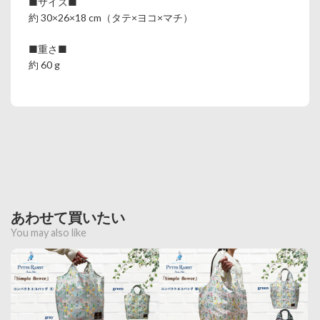
■サイズ■
約 30×26×18 cm（タテ×ヨコ×マチ）
■重さ■
約 60 g
あわせて買いたい
You may also like