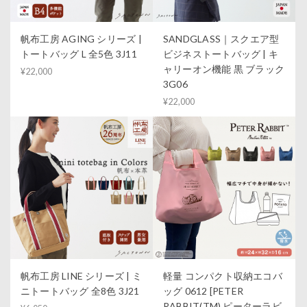
帆布工房 AGING シリーズ |
SANDGLASS｜スクエア型
トートバッグ L 全5色 3J11
ビジネストートバッグ | キ
ャリーオン機能 黒 ブラック
¥22,000
3G06
¥22,000
帆布工房 LINE シリーズ | ミ
軽量 コンパクト収納エコバ
ニトートバッグ 全8色 3J21
ッグ 0612 [PETER
RABBIT(TM) ピーターラビ