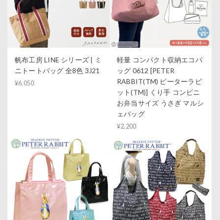
帆布工房 LINE シリーズ | ミ
軽量 コンパクト収納エコバ
ニトートバッグ 全8色 3J21
ッグ 0612 [PETER
RABBIT(TM) ピーターラビ
¥6,050
ット(TM)] くり手 コンビニ
お弁当サイズ うさぎ マルシ
ェバッグ
¥2,200