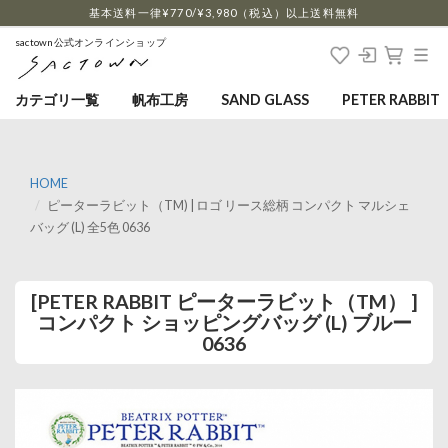
…
基本送料一律¥770/¥3,980（税込）以上送料無料
sactown公式オンラインショップ
カテゴリ一覧
帆布工房
SAND GLASS
PETER RABBIT
HOME
ピーターラビット（TM) | ロゴ リース総柄 コンパクト マルシェ
バッグ (L) 全5色 0636
[PETER RABBIT ピーターラビット（TM） ]
コンパクト ショッピングバッグ (L) ブルー
0636