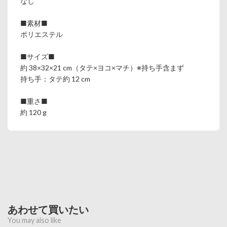
なし
■素材■
ポリエステル
■サイズ■
約 38×32×21 cm（タテ×ヨコ×マチ）※持ち手含まず
持ち手：タテ約 12 cm
■重さ■
約 120 g
あわせて買いたい
You may also like