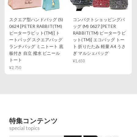
スクエア型ハンドバッグ (S)
コンパクトショッピングバ
0624 [PETER RABBIT(TM)
ッグ (M) 0627 [PETER
ピーターラビット(TM)] ト
RABBIT(TM) ピーターラビ
ートバッグ スクエアバッグ
ット(TM)] エコバッグ トー
ランチバッグ ミニトート 底
ト 折りたたみ 軽量 A4 うさ
板付き 自立 撥水 ビニール
ぎ マルシェバッグ
トート
¥1,650
¥2,750
特集コンテンツ
special topics