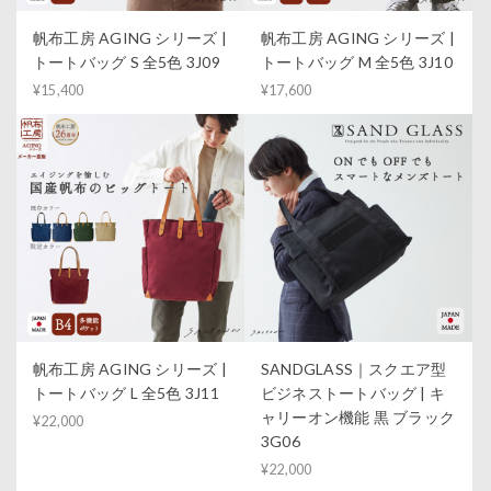
帆布工房 AGING シリーズ |
帆布工房 AGING シリーズ |
トートバッグ S 全5色 3J09
トートバッグ M 全5色 3J10
¥15,400
¥17,600
帆布工房 AGING シリーズ |
SANDGLASS｜スクエア型
トートバッグ L 全5色 3J11
ビジネストートバッグ | キ
ャリーオン機能 黒 ブラック
¥22,000
3G06
¥22,000