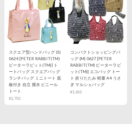
スクエア型ハンドバッグ (S)
コンパクトショッピングバ
0624 [PETER RABBIT(TM)
ッグ (M) 0627 [PETER
ピーターラビット(TM)] ト
RABBIT(TM) ピーターラビ
ートバッグ スクエアバッグ
ット(TM)] エコバッグ トー
ランチバッグ ミニトート 底
ト 折りたたみ 軽量 A4 うさ
板付き 自立 撥水 ビニール
ぎ マルシェバッグ
トート
¥1,650
¥2,750