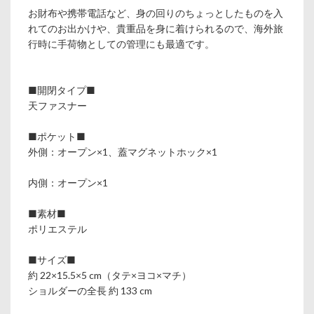
お財布や携帯電話など、身の回りのちょっとしたものを入
れてのお出かけや、貴重品を身に着けられるので、海外旅
行時に手荷物としての管理にも最適です。
■開閉タイプ■
天ファスナー
■ポケット■
外側：オープン×1、蓋マグネットホック×1
内側：オープン×1
■素材■
ポリエステル
■サイズ■
約 22×15.5×5 cm（タテ×ヨコ×マチ）
ショルダーの全長 約 133 cm