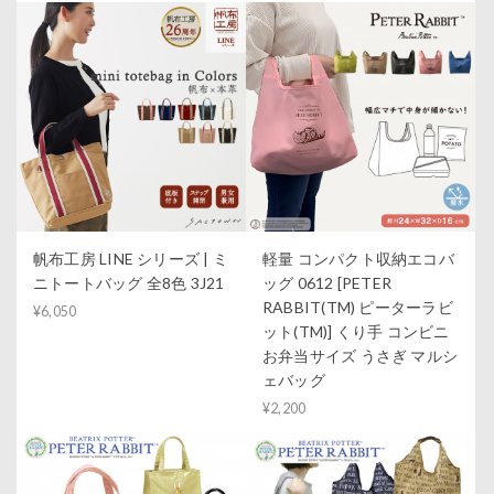
帆布工房 LINE シリーズ | ミ
軽量 コンパクト収納エコバ
ニトートバッグ 全8色 3J21
ッグ 0612 [PETER
RABBIT(TM) ピーターラビ
¥6,050
ット(TM)] くり手 コンビニ
お弁当サイズ うさぎ マルシ
ェバッグ
¥2,200