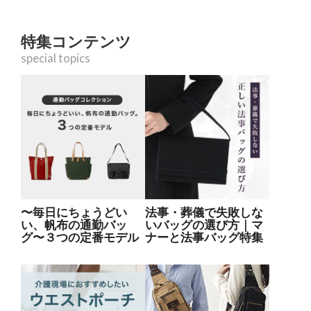
特集コンテンツ
special topics
〜毎日にちょうどい
法事・葬儀で失敗しな
い、帆布の通勤バッ
いバッグの選び方｜マ
グ〜３つの定番モデル
ナーと法事バッグ特集