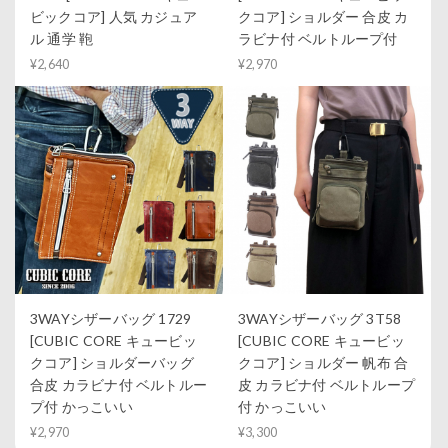
ビックコア] 人気 カジュア
クコア] ショルダー 合皮 カ
ル 通学 鞄
ラビナ付 ベルトループ付
¥2,640
¥2,970
3WAYシザーバッグ 1729
3WAYシザーバッグ 3T58
[CUBIC CORE キュービッ
[CUBIC CORE キュービッ
クコア] ショルダーバッグ
クコア] ショルダー 帆布 合
合皮 カラビナ付 ベルトルー
皮 カラビナ付 ベルトループ
プ付 かっこいい
付 かっこいい
¥2,970
¥3,300