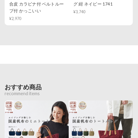
合皮 カラビナ付 ベルトルー
グ 紺 ネイビー 1741
プ付 かっこいい
¥3,740
¥2,970
おすすめ商品
recommend items