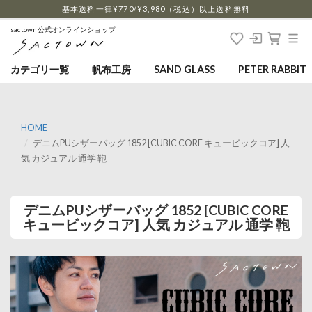
…
基本送料一律¥770/¥3,980（税込）以上送料無料
sactown公式オンラインショップ
カテゴリ一覧
帆布工房
SAND GLASS
PETER RABBIT
HOME
デニムPUシザーバッグ 1852 [CUBIC CORE キュービックコア] 人
気 カジュアル 通学 鞄
デニムPUシザーバッグ 1852 [CUBIC CORE
キュービックコア] 人気 カジュアル 通学 鞄