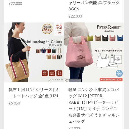
ャリーオン機能 黒 ブラック
¥22,000
3G06
¥22,000
帆布工房 LINE シリーズ | ミ
軽量 コンパクト収納エコバ
ニトートバッグ 全8色 3J21
ッグ 0612 [PETER
RABBIT(TM) ピーターラビ
¥6,050
ット(TM)] くり手 コンビニ
お弁当サイズ うさぎ マルシ
ェバッグ
¥2,200