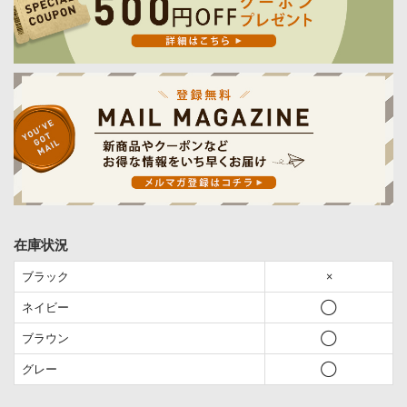
在庫状況
ブラック
×
ネイビー
◯
ブラウン
◯
グレー
◯