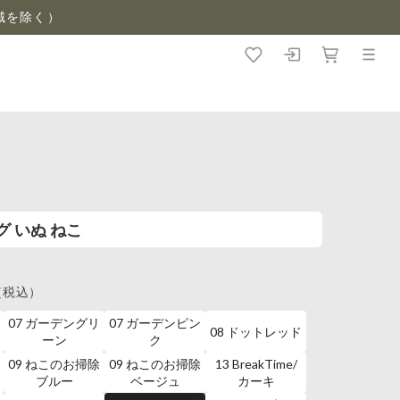
域を除く）
グ いぬ ねこ
（税込）
07 ガーデングリ
07 ガーデンピン
08 ドットレッド
ーン
ク
09 ねこのお掃除
09 ねこのお掃除
13 BreakTime/
ブルー
ベージュ
カーキ