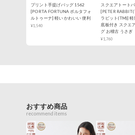
プリント手提げバッグ 1562
スクエアトートバッグ
[PORTA FORTUNA ポルタフォ
[PETER RABBI
ルトゥーナ] 軽い かわいい 便利
ラビット(TM)] 軽
底板付き スクエ
¥1,540
グ お稽古 うさぎ
¥1,760
おすすめ商品
recommend items