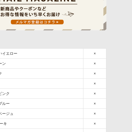
伝いイエロー
×
ーン
×
ク
×
×
ピンク
×
ブルー
×
除ベージュ
×
/カーキ
×