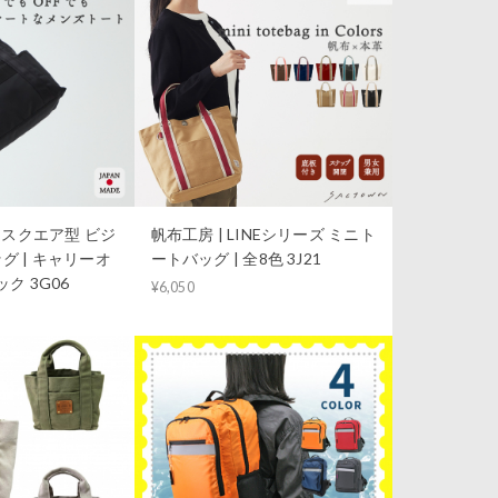
S｜スクエア型 ビジ
帆布工房 | LINEシリーズ ミニト
グ | キャリーオ
ートバッグ | 全8色 3J21
ク 3G06
¥6,050