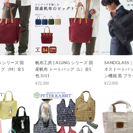
G シリーズ 国
帆布工房 | AGING シリーズ 国
SANDGLAS
ッグ（M）全5
産帆布 トートバッグ（L）全5
ネストートバッ
色 3J11
ン機能 黒 ブラッ
¥22,000
¥22,000