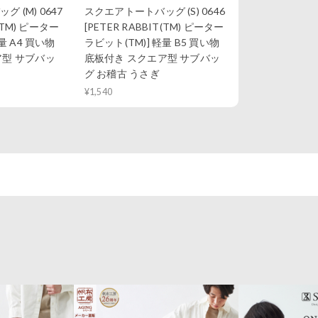
 (M) 0647
スクエアトートバッグ (S) 0646
T(TM) ピーター
[PETER RABBIT(TM) ピーター
量 A4 買い物
ラビット(TM)] 軽量 B5 買い物
ア型 サブバッ
底板付き スクエア型 サブバッ
グ お稽古 うさぎ
¥1,540