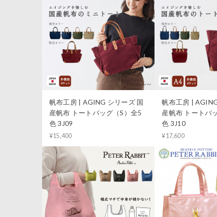
帆布工房 | AGING シリーズ 国
帆布工房 | AGIN
産帆布 トートバッグ（S）全5
産帆布 トートバ
色 3J09
色 3J10
¥15,400
¥17,600