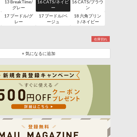
13 BreakTime/
16 CATS/ネイビ
16 CATS/ブラウ
グレー
ー
ン
17 プードル/グ
17 プードル/ベ
18 六角プリン
レー
ージュ
ト/ネイビー
在庫切れ
+ 気になるに追加