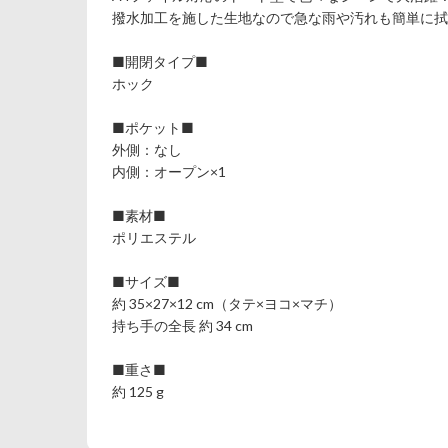
撥水加工を施した生地なので急な雨や汚れも簡単に拭
■開閉タイプ■
ホック
■ポケット■
外側：なし
内側：オープン×1
■素材■
ポリエステル
■サイズ■
約 35×27×12 cm（タテ×ヨコ×マチ）
持ち手の全長 約 34 cm
■重さ■
約 125 g