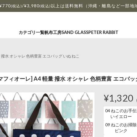
¥770
/¥3,980
以上は送料無料（沖縄・離島など一部地
(税込)
(税込)
カテゴリ一覧
帆布工房
SAND GLASS
PETER RABBIT
4 軽量 撥水 オシャレ 色柄豊富 エコバッグ いぬ ねこ
 マーマフィオーレ] A4 軽量 撥水 オシャレ 色柄豊富 エコバッ
¥1,320
04 ねこのお手伝
いイエロー
09 ねこのお掃除
ピンク