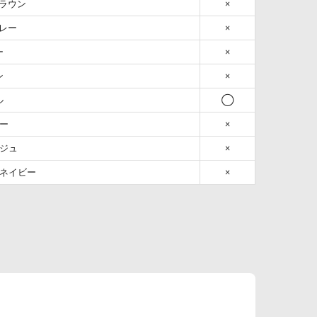
/ブラウン
×
/グレー
×
ー
×
ン
×
ル
◯
レー
×
ージュ
×
/ネイビー
×