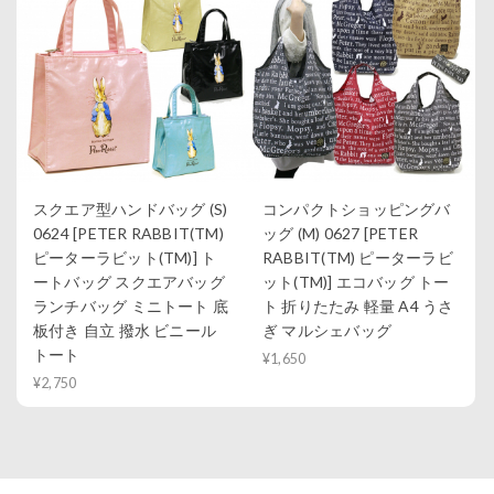
スクエア型ハンドバッグ (S)
コンパクトショッピングバ
0624 [PETER RABBIT(TM)
ッグ (M) 0627 [PETER
ピーターラビット(TM)] ト
RABBIT(TM) ピーターラビ
ートバッグ スクエアバッグ
ット(TM)] エコバッグ トー
ランチバッグ ミニトート 底
ト 折りたたみ 軽量 A4 うさ
板付き 自立 撥水 ビニール
ぎ マルシェバッグ
トート
¥1,650
¥2,750