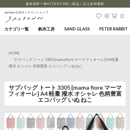
…
基本送料一律¥770/¥3,980（税込）以上送料無料
sactown公式オンラインショップ
カテゴリ一覧
帆布工房
SAND GLASS
PETER RABBIT
HOME
サブバッグ トート 3305 [mama fiore マーマフィオーレ] A4 軽量
撥水 オシャレ 色柄豊富 エコバッグ いぬ ねこ
サブバッグ トート 3305 [mama fiore マーマ
フィオーレ] A4 軽量 撥水 オシャレ 色柄豊富
エコバッグ いぬ ねこ