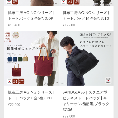
帆布工房 AGING シリーズ |
帆布工房 AGING シリーズ |
トートバッグ S 全5色 3J09
トートバッグ M 全5色 3J10
¥15,400
¥17,600
帆布工房 AGING シリーズ |
SANDGLASS｜スクエア型
トートバッグ L 全5色 3J11
ビジネストートバッグ | キ
ャリーオン機能 黒 ブラック
¥22,000
3G06
¥22,000