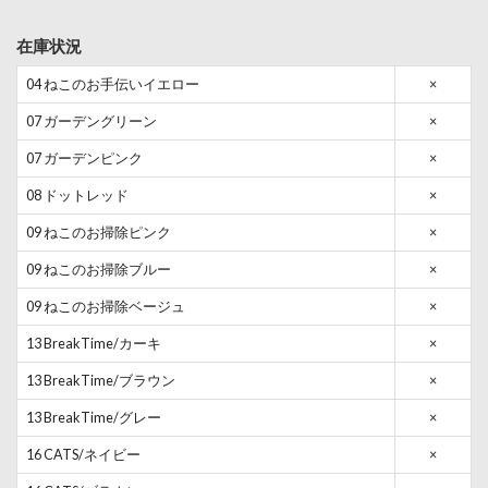
在庫状況
04 ねこのお手伝いイエロー
×
07 ガーデングリーン
×
07 ガーデンピンク
×
08 ドットレッド
×
09 ねこのお掃除ピンク
×
09 ねこのお掃除ブルー
×
09 ねこのお掃除ベージュ
×
13 BreakTime/カーキ
×
13 BreakTime/ブラウン
×
13 BreakTime/グレー
×
16 CATS/ネイビー
×