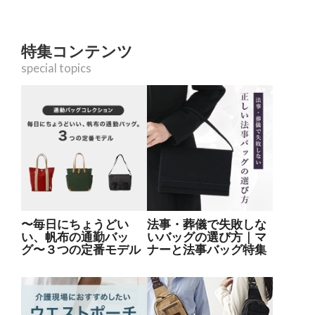
特集コンテンツ
special topics
〜毎日にちょうどい
法事・葬儀で失敗しな
い、帆布の通勤バッ
いバッグの選び方｜マ
グ〜３つの定番モデル
ナーと法事バッグ特集