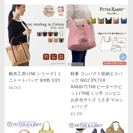
帆布工房 LINE シリーズ | ミ
軽量 コンパクト収納エコバ
ニトートバッグ 全8色 3J21
ッグ 0612 [PETER
RABBIT(TM) ピーターラビ
¥6,050
ット(TM)] くり手 コンビニ
お弁当サイズ うさぎ マルシ
ェバッグ
¥2,200