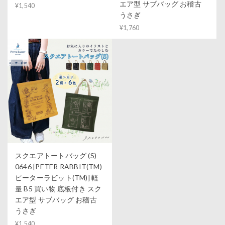
エア型 サブバッグ お稽古
¥1,540
うさぎ
¥1,760
スクエアトートバッグ (S)
0646 [PETER RABBIT(TM)
ピーターラビット(TM)] 軽
量 B5 買い物 底板付き スク
エア型 サブバッグ お稽古
うさぎ
¥1,540