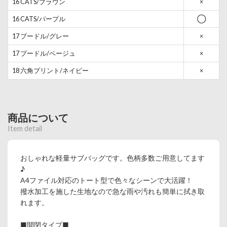
16 CATS/ブラウン
×
16 CATS/パープル
◯
17 プードル/グレー
×
17 プードル/ベージュ
×
18 六角プリント/ネイビー
×
商品について
Item detail
おしゃれな軽量サブバッグです。色柄多数ご用意してます
♪
A4ファイル対応のトート型で色々なシーンで大活躍！
撥水加工を施した生地なので急な雨や汚れも簡単に拭き取
れます。
■開閉タイプ■