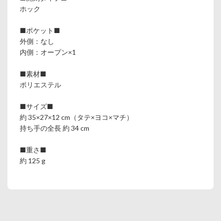
ホック
■ポケット■
外側：なし
内側：オープン×1
■素材■
ポリエステル
■サイズ■
約 35×27×12 cm（タテ×ヨコ×マチ）
持ち手の全長 約 34 cm
■重さ■
約 125 g