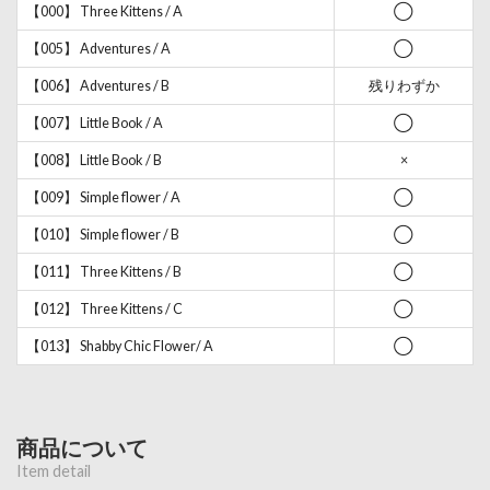
【000】 Three Kittens / A
◯
【005】 Adventures / A
◯
【006】 Adventures / B
残りわずか
【007】 Little Book / A
◯
【008】 Little Book / B
×
【009】 Simple flower / A
◯
【010】 Simple flower / B
◯
【011】 Three Kittens / B
◯
【012】 Three Kittens / C
◯
【013】 Shabby Chic Flower/ A
◯
商品について
Item detail