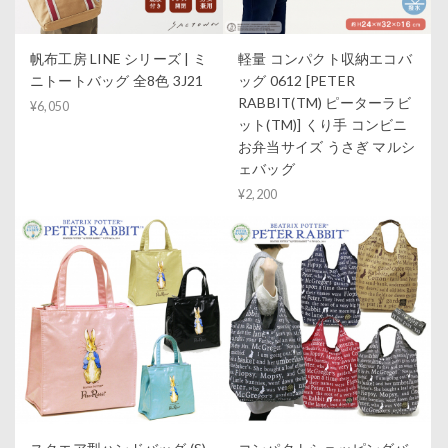
帆布工房 LINE シリーズ | ミ
軽量 コンパクト収納エコバ
ニトートバッグ 全8色 3J21
ッグ 0612 [PETER
RABBIT(TM) ピーターラビ
¥6,050
ット(TM)] くり手 コンビニ
お弁当サイズ うさぎ マルシ
ェバッグ
¥2,200