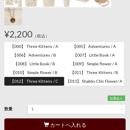
¥2,200
（税込）
【000】 Three Kittens / A
【005】 Adventures / A
【006】 Adventures / B
【007】 Little Book / A
【008】 Little Book / B
【009】 Simple flower / A
【010】 Simple flower / B
【011】 Three Kittens / B
【012】 Three Kittens / C
【013】 Shabby Chic Flower/ A
在庫あり
数量
カートへ入れる