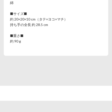
綿
■サイズ■
約 20×20×10 cm（タテ×ヨコ×マチ）
持ち手の全長 約 28.5 cm
■重さ■
約 90 g