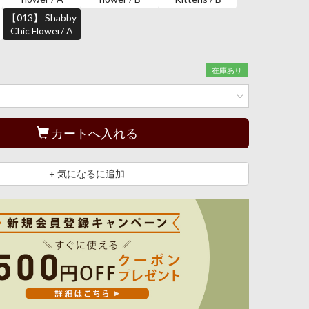
【013】 Shabby
Chic Flower/ A
在庫あり
カートへ入れる
+ 気になるに追加