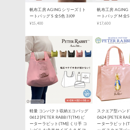
帆布工房 AGING シリーズ | ト
帆布工房 AGING 
ートバッグ S 全5色 3J09
ートバッグ M 全5色
¥15,400
¥17,600
軽量 コンパクト収納エコバッグ
スクエア型ハンドバ
0612 [PETER RABBIT(TM) ピ
0624 [PETER RA
ーターラビット(TM)] くり手 コ
ーターラビット(T
ンビニ お弁当サイズ うさぎ マ
ッグ スクエアバ