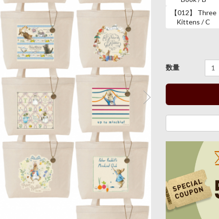
【012】 Three
Kittens / C
数量