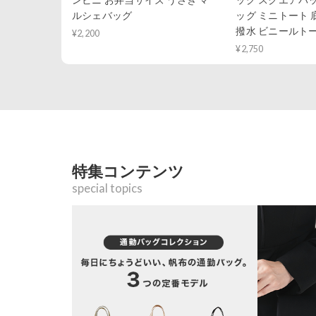
ルシェバッグ
ッグ ミニトート 
撥水 ビニールト
¥2,200
¥2,750
特集コンテンツ
special topics