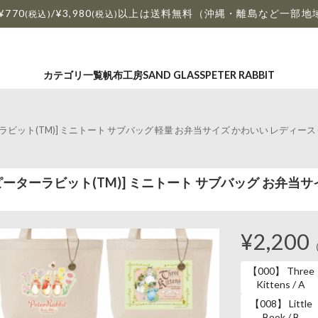
¥770
/¥3,980
以上は送料無料（沖縄・離島など一部地
(税込)
(税込)
カテゴリ一覧
帆布工房
SAND GLASS
PETER RABBIT
ーラビット(TM)] ミニトート サブバッグ 軽量 お弁当サイズ かわいい レディース チャーム付き
M) ピーターラビット(TM)] ミニトート サブバッグ お弁当サイズ
¥2,200
【000】 Three
Kittens / A
【008】 Little
Book / B