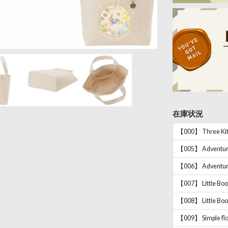
在庫状況
【000】 Three Kitt
【005】 Adventure
【006】 Adventure
【007】 Little Boo
【008】 Little Boo
【009】 Simple flo