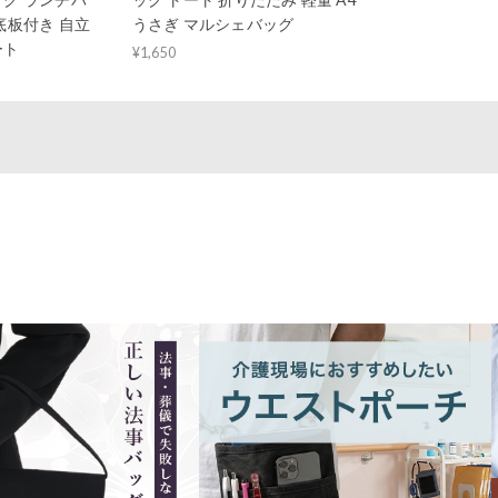
底板付き 自立
うさぎ マルシェバッグ
ート
¥1,650