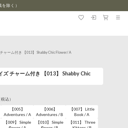
域を除く）
 【013】 Shabby Chic Flower/ A
 チャーム付き 【013】 Shabby Chic
（税込）
【005】
【006】
【007】 Little
Adventures / A
Adventures / B
Book / A
【009】 Simple
【010】 Simple
【011】 Three
flower / A
flower / B
Kittens / B