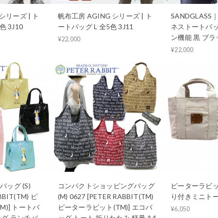
シリーズ | ト
帆布工房 AGING シリーズ | ト
SANDGLAS
 3J10
ートバッグ L 全5色 3J11
ネストートバッ
ン機能 黒 ブラッ
¥22,000
¥22,000
ッグ (S)
コンパクトショッピングバッグ
ピーターラビット
BBIT(TM) ピ
(M) 0627 [PETER RABBIT(TM)
り付きミニトート
M)] トートバ
ピーターラビット(TM)] エコバ
¥6,050
ッグ ランチバ
ッグ トート 折りたたみ 軽量 A4