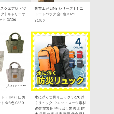
S｜スクエア型 ビジ
帆布工房 LINE シリーズ | ミニ
グ | キャリーオ
トートバッグ 全8色 3J21
ク 3G06
¥6,050
（TM) | 仕切
水に浮く防災リュック 3R70 浮
 全3色 0630
くリュック ウエットスーツ素材
避難 非常用 持ち出し袋 撥水 防
水 震災 水害 災害 豪雨 救命胴衣