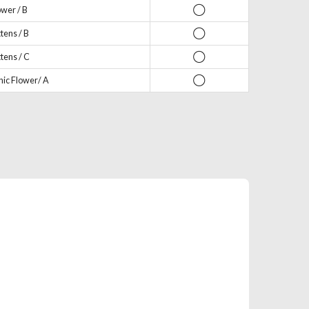
wer / B
◯
ens / B
◯
ens / C
◯
ic Flower/ A
◯