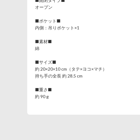
■開閉タイプ■
オープン
■ポケット■
内側：吊りポケット×1
■素材■
綿
■サイズ■
約 20×20×10 cm（タテ×ヨコ×マチ）
持ち手の全長 約 28.5 cm
■重さ■
約 90 g