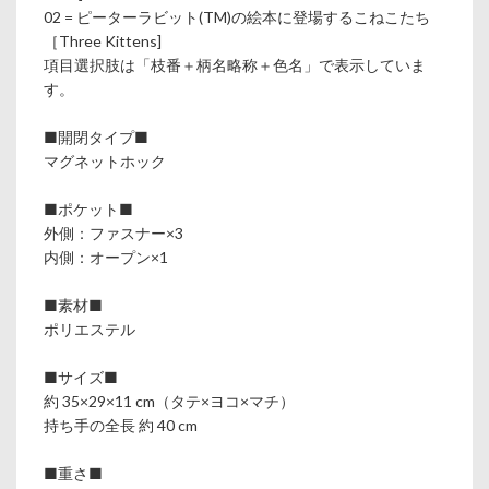
02 = ピーターラビット(TM)の絵本に登場するこねこたち
［Three Kittens]
項目選択肢は「枝番＋柄名略称＋色名」で表示していま
す。
■開閉タイプ■
マグネットホック
■ポケット■
外側：ファスナー×3
内側：オープン×1
■素材■
ポリエステル
■サイズ■
約 35×29×11 cm（タテ×ヨコ×マチ）
持ち手の全長 約 40 cm
■重さ■