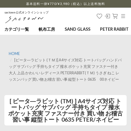
…
基本送料一律¥770/¥3,980（税込）以上送料無料
sactown公式オンラインショップ
カテゴリ一覧
帆布工房
SAND GLASS
PETER RABBIT
HOME
[ピータ―ラビット (ＴＭ )] A4サイズ対応 トートバッグ ハンドバ
ッグ サブバッグ 手持ちタイプ 撥水 ポケット充実 ファスナー付き
大人 上品 かわいい レディース PETERRABBIT(ＴＭ) うさぎ ねこ レ
ッスンバッグ 買い物 お稽古 習い事 縦型トート 0635 00ネイビー
[ ピータ―ラビット (TM) ] A4サイズ対応 ト
ートバッグ サブバッグ 手持ちタイプ 撥水
ポケット充実 ファスナー付き 買い物 お稽古
習い事 縦型トート 0635 PETER/ネイビー