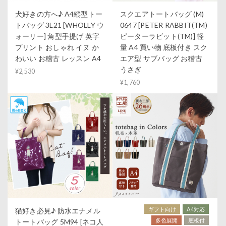
犬好きの方へ♪ A4縦型トー
スクエアトートバッグ (M)
トバッグ 3L21 [WHOLLY ウ
0647 [PETER RABBIT(TM)
ォーリー] 角型手提げ 英字
ピーターラビット(TM)] 軽
プリント おしゃれ イヌ か
量 A4 買い物 底板付き スク
わいい お稽古 レッスン A4
エア型 サブバッグ お稽古
うさぎ
¥2,530
¥1,760
ギフト向け
A4対応
猫好き必見♪ 防水エナメル
多色展開
底板付
トートバッグ 5M94 [ネコ人