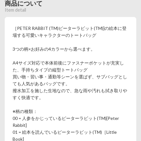
商品について
Item detail
［PETER RABBIT (TM)ピーターラビット(TM)]の絵本に登
場する可愛いキャラクターのトートバッグ
3つの柄×お好みの4カラーから選べます。
A4サイズ対応で本体前後にファスナーポケットが充実し
た、手持ちタイプの縦型トートバッグ
買い物・習い事・通勤等シーンを選ばず、サブバッグとし
ても人気があるバッグです。
撥水加工を施した生地なので、急な雨や汚れも拭き取りや
すく快適です。
※柄の種類：
00 = 人参をかじっているピーターラビット(TM)[Peter
Rabbit]
01 = 絵本を読んでいるピーターラビット(TM)［Little
Book]