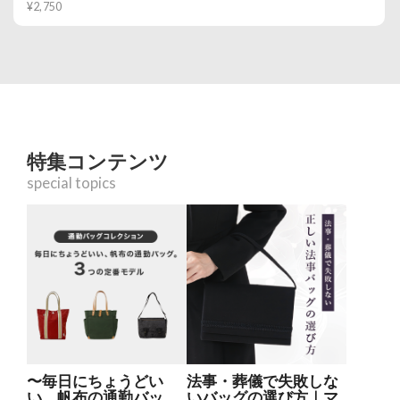
¥2,750
特集コンテンツ
special topics
〜毎日にちょうどい
法事・葬儀で失敗しな
い、帆布の通勤バッ
いバッグの選び方｜マ