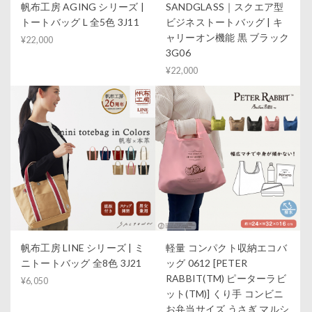
帆布工房 AGING シリーズ |
SANDGLASS｜スクエア型
トートバッグ L 全5色 3J11
ビジネストートバッグ | キ
ャリーオン機能 黒 ブラック
¥22,000
3G06
¥22,000
帆布工房 LINE シリーズ | ミ
軽量 コンパクト収納エコバ
ニトートバッグ 全8色 3J21
ッグ 0612 [PETER
RABBIT(TM) ピーターラビ
¥6,050
ット(TM)] くり手 コンビニ
お弁当サイズ うさぎ マルシ