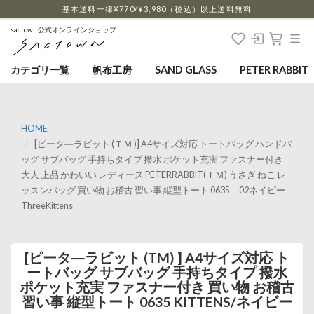
…
基本送料一律¥770/¥3,980（税込）以上送料無料
sactown公式オンラインショップ
カテゴリ一覧
帆布工房
SAND GLASS
PETER RABBIT
HOME
[ピータ―ラビット (ＴＭ )] A4サイズ対応 トートバッグ ハンドバ
ッグ サブバッグ 手持ちタイプ 撥水 ポケット充実 ファスナー付き
大人 上品 かわいい レディース PETERRABBIT(ＴＭ) うさぎ ねこ レ
ッスンバッグ 買い物 お稽古 習い事 縦型トート 0635 02ネイビー
ThreeKittens
[ピータ―ラビット (TM) ] A4サイズ対応 ト
ートバッグ サブバッグ 手持ちタイプ 撥水
ポケット充実 ファスナー付き 買い物 お稽古
習い事 縦型トート 0635 KITTENS/ネイビー