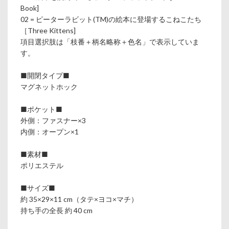
Book]
02 = ピーターラビット(TM)の絵本に登場するこねこたち
［Three Kittens]
項目選択肢は「枝番＋柄名略称＋色名」で表示していま
す。
■開閉タイプ■
マグネットホック
■ポケット■
外側：ファスナー×3
内側：オープン×1
■素材■
ポリエステル
■サイズ■
約 35×29×11 cm（タテ×ヨコ×マチ）
持ち手の全長 約 40 cm