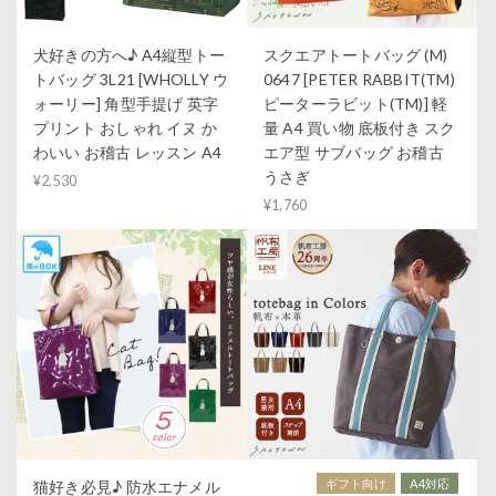
犬好きの方へ♪ A4縦型トー
スクエアトートバッグ (M)
トバッグ 3L21 [WHOLLY ウ
0647 [PETER RABBIT(TM)
ォーリー] 角型手提げ 英字
ピーターラビット(TM)] 軽
プリント おしゃれ イヌ か
量 A4 買い物 底板付き スク
わいい お稽古 レッスン A4
エア型 サブバッグ お稽古
うさぎ
¥2,530
¥1,760
ギフト向け
A4対応
猫好き必見♪ 防水エナメル