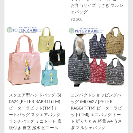
お弁当サイズ うさぎ マルシ
ェバッグ
¥2,200
スクエア型ハンドバッグ (S)
コンパクトショッピングバ
0624 [PETER RABBIT(TM)
ッグ (M) 0627 [PETER
ピーターラビット(TM)] ト
RABBIT(TM) ピーターラビ
ートバッグ スクエアバッグ
ット(TM)] エコバッグ トー
ランチバッグ ミニトート 底
ト 折りたたみ 軽量 A4 うさ
板付き 自立 撥水 ビニール
ぎ マルシェバッグ