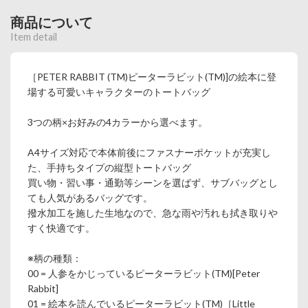
商品について
Item detail
［PETER RABBIT (TM)ピーターラビット(TM)]の絵本に登
場する可愛いキャラクターのトートバッグ
3つの柄×お好みの4カラーから選べます。
A4サイズ対応で本体前後にファスナーポケットが充実し
た、手持ちタイプの縦型トートバッグ
買い物・習い事・通勤等シーンを選ばず、サブバッグとし
ても人気があるバッグです。
撥水加工を施した生地なので、急な雨や汚れも拭き取りや
すく快適です。
※柄の種類：
00 = 人参をかじっているピーターラビット(TM)[Peter
Rabbit]
01 = 絵本を読んでいるピーターラビット(TM)［Little