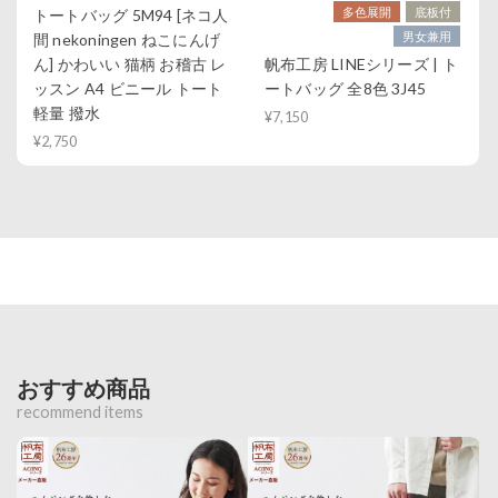
多色展開
底板付
トートバッグ 5M94 [ネコ人
男女兼用
間 nekoningen ねこにんげ
ん] かわいい 猫柄 お稽古 レ
帆布工房 LINEシリーズ | ト
ッスン A4 ビニール トート
ートバッグ 全8色 3J45
軽量 撥水
¥7,150
¥2,750
おすすめ商品
recommend items