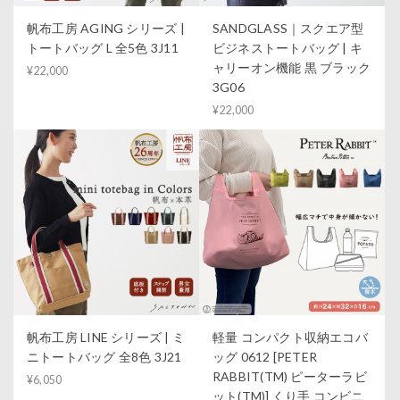
帆布工房 AGING シリーズ |
SANDGLASS｜スクエア型
トートバッグ L 全5色 3J11
ビジネストートバッグ | キ
ャリーオン機能 黒 ブラック
¥22,000
3G06
¥22,000
帆布工房 LINE シリーズ | ミ
軽量 コンパクト収納エコバ
ニトートバッグ 全8色 3J21
ッグ 0612 [PETER
RABBIT(TM) ピーターラビ
¥6,050
ット(TM)] くり手 コンビニ