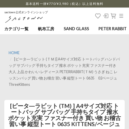
…
基本送料一律¥770/¥3,980（税込）以上送料無料
sactown公式オンラインショップ
カテゴリ一覧
帆布工房
SAND GLASS
PETER RABBIT
HOME
[ピータ―ラビット (ＴＭ )] A4サイズ対応 トートバッグ ハンドバ
ッグ サブバッグ 手持ちタイプ 撥水 ポケット充実 ファスナー付き
大人 上品 かわいい レディース PETERRABBIT(ＴＭ) うさぎ ねこ レ
ッスンバッグ 買い物 お稽古 習い事 縦型トート 0635 02ベージュ
ThreeKittens
[ピータ―ラビット (TM) ] A4サイズ対応 ト
ートバッグ サブバッグ 手持ちタイプ 撥水
ポケット充実 ファスナー付き 買い物 お稽古
習い事 縦型トート 0635 KITTENS/ベージュ