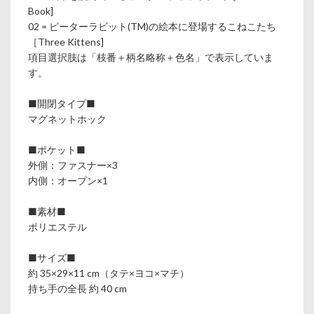
Book]
02 = ピーターラビット(TM)の絵本に登場するこねこたち
［Three Kittens]
項目選択肢は「枝番＋柄名略称＋色名」で表示していま
す。
■開閉タイプ■
マグネットホック
■ポケット■
外側：ファスナー×3
内側：オープン×1
■素材■
ポリエステル
■サイズ■
約 35×29×11 cm（タテ×ヨコ×マチ）
持ち手の全長 約 40 cm