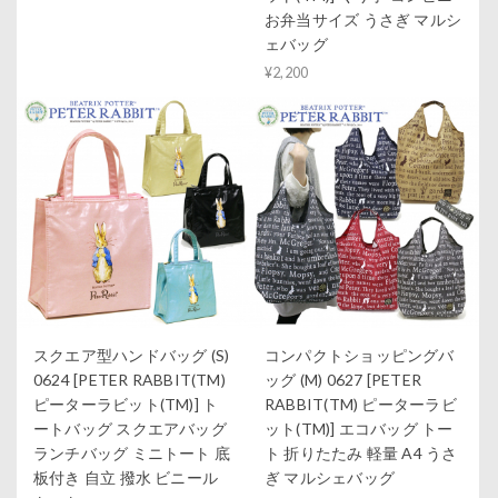
お弁当サイズ うさぎ マルシ
ェバッグ
¥2,200
スクエア型ハンドバッグ (S)
コンパクトショッピングバ
0624 [PETER RABBIT(TM)
ッグ (M) 0627 [PETER
ピーターラビット(TM)] ト
RABBIT(TM) ピーターラビ
ートバッグ スクエアバッグ
ット(TM)] エコバッグ トー
ランチバッグ ミニトート 底
ト 折りたたみ 軽量 A4 うさ
板付き 自立 撥水 ビニール
ぎ マルシェバッグ