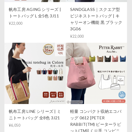
帆布工房 AGING シリーズ |
SANDGLASS｜スクエア型
トートバッグ L 全5色 3J11
ビジネストートバッグ | キ
ャリーオン機能 黒 ブラック
¥22,000
3G06
¥22,000
帆布工房 LINE シリーズ | ミ
軽量 コンパクト収納エコバ
ニトートバッグ 全8色 3J21
ッグ 0612 [PETER
RABBIT(TM) ピーターラビ
¥6,050
ット(TM)] くり手 コンビニ