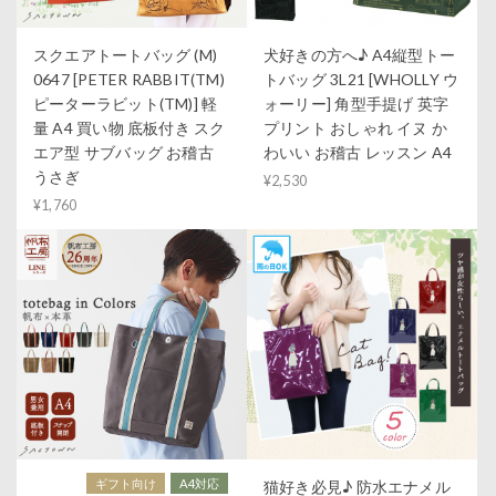
スクエアトートバッグ (M)
犬好きの方へ♪ A4縦型トー
0647 [PETER RABBIT(TM)
トバッグ 3L21 [WHOLLY ウ
ピーターラビット(TM)] 軽
ォーリー] 角型手提げ 英字
量 A4 買い物 底板付き スク
プリント おしゃれ イヌ か
エア型 サブバッグ お稽古
わいい お稽古 レッスン A4
うさぎ
¥2,530
¥1,760
ギフト向け
A4対応
猫好き必見♪ 防水エナメル