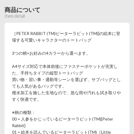
商品について
Item detail
［PETER RABBIT (TM)ピーターラビット(TM)]の絵本に登
場する可愛いキャラクターのトートバッグ
3つの柄×お好みの4カラーから選べます。
A4サイズ対応で本体前後にファスナーポケットが充実し
た、手持ちタイプの縦型トートバッグ
買い物・習い事・通勤等シーンを選ばず、サブバッグとし
ても人気があるバッグです。
撥水加工を施した生地なので、急な雨や汚れも拭き取りや
すく快適です。
※柄の種類：
00 = 人参をかじっているピーターラビット(TM)[Peter
Rabbit]
01 = 絵本を読んでいるピーターラビット(TM)［Little