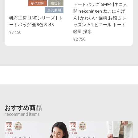
多色展開
底板付
トートバッグ 5M94 [ネコ人
男女兼用
間 nekoningen ねこにんげ
帆布工房 LINEシリーズ | ト
ん] かわいい 猫柄 お稽古 レ
ートバッグ 全8色 3J45
ッスン A4 ビニール トート
軽量 撥水
¥7,150
¥2,750
おすすめ商品
recommend items