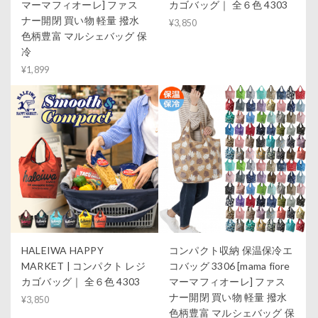
マーマフィオーレ] ファス
カゴバッグ｜ 全６色 4303
ナー開閉 買い物 軽量 撥水
¥3,850
色柄豊富 マルシェバッグ 保
冷
¥1,899
HALEIWA HAPPY
コンパクト収納 保温保冷エ
MARKET | コンパクト レジ
コバッグ 3306 [mama fiore
カゴバッグ｜ 全６色 4303
マーマフィオーレ] ファス
ナー開閉 買い物 軽量 撥水
¥3,850
色柄豊富 マルシェバッグ 保