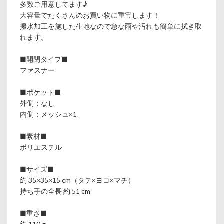
多数ご用意してます♪
大容量でたくさんのお買い物に重宝します！
撥水加工を施した生地なので急な雨や汚れも簡単に拭き取
れます。
■開閉タイプ■
ファスナー
■ポケット■
外側：なし
内側：メッシュ×1
■素材■
ポリエステル
■サイズ■
約 35×35×15 cm（タテ×ヨコ×マチ）
持ち手の全長 約 51 cm
■重さ■