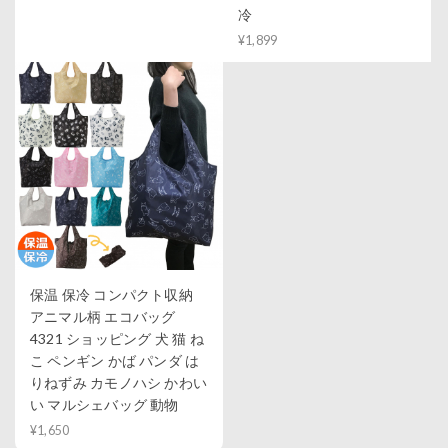
冷
¥1,899
保温 保冷 コンパクト収納
アニマル柄 エコバッグ
4321 ショッピング 犬 猫 ね
こ ペンギン かば パンダ は
りねずみ カモノハシ かわい
い マルシェバッグ 動物
¥1,650