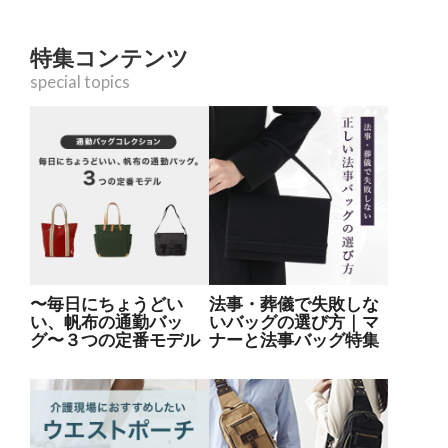
特集コンテンツ
special topics
〜毎日にちょうどい
法事・葬儀で失敗しな
い、帆布の通勤バッ
いバッグの選び方｜マ
グ〜３つの定番モデル
ナーと法事バッグ特集