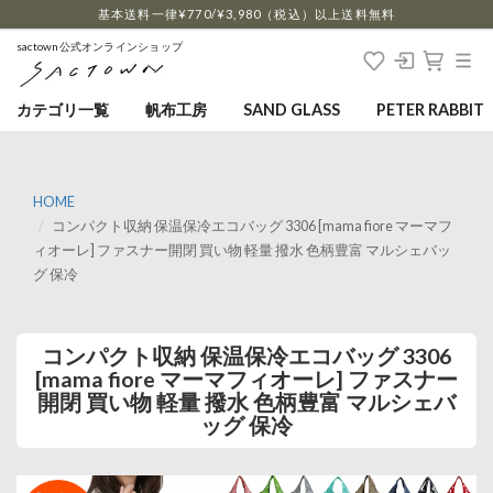
…
基本送料一律¥770/¥3,980（税込）以上送料無料
sactown公式オンラインショップ
カテゴリ一覧
帆布工房
SAND GLASS
PETER RABBIT
HOME
コンパクト収納 保温保冷エコバッグ 3306 [mama fiore マーマフ
ィオーレ] ファスナー開閉 買い物 軽量 撥水 色柄豊富 マルシェバッ
グ 保冷
コンパクト収納 保温保冷エコバッグ 3306
[mama fiore マーマフィオーレ] ファスナー
開閉 買い物 軽量 撥水 色柄豊富 マルシェバ
ッグ 保冷