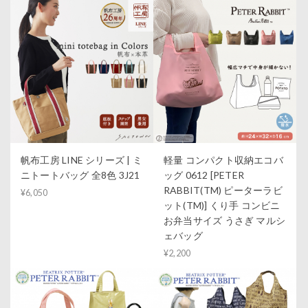
帆布工房 LINE シリーズ | ミ
軽量 コンパクト収納エコバ
ニトートバッグ 全8色 3J21
ッグ 0612 [PETER
RABBIT(TM) ピーターラビ
¥6,050
ット(TM)] くり手 コンビニ
お弁当サイズ うさぎ マルシ
ェバッグ
¥2,200