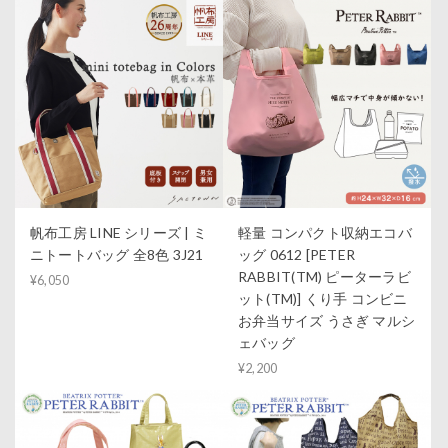
帆布工房 LINE シリーズ | ミ
軽量 コンパクト収納エコバ
ニトートバッグ 全8色 3J21
ッグ 0612 [PETER
RABBIT(TM) ピーターラビ
¥6,050
ット(TM)] くり手 コンビニ
お弁当サイズ うさぎ マルシ
ェバッグ
¥2,200