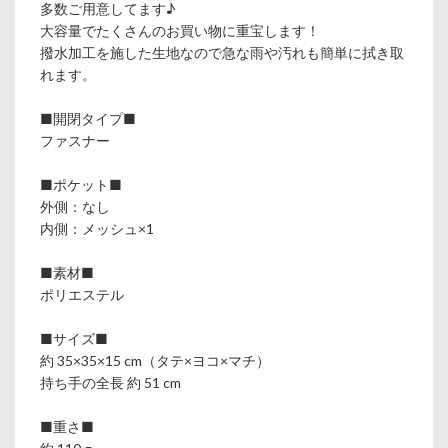
多数ご用意してます♪
大容量でたくさんのお買い物に重宝します！
撥水加工を施した生地なので急な雨や汚れも簡単に拭き取
れます。
■開閉タイプ■
ファスナー
■ポケット■
外側：なし
内側：メッシュ×1
■素材■
ポリエステル
■サイズ■
約 35×35×15 cm（タテ×ヨコ×マチ）
持ち手の全長 約 51 cm
■重さ■