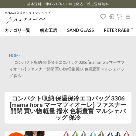
…
基本送料一律¥770/¥3,980（税込）以上送料無料
sactown公式オンラインショップ
カテゴリ一覧
帆布工房
SAND GLASS
PETER RABBIT
HOME
コンパクト収納 保温保冷エコバッグ 3306 [mama fiore マーマフ
ィオーレ] ファスナー開閉 買い物 軽量 撥水 色柄豊富 マルシェバッ
グ 保冷
コンパクト収納 保温保冷エコバッグ 3306
[mama fiore マーマフィオーレ] ファスナー
開閉 買い物 軽量 撥水 色柄豊富 マルシェバ
ッグ 保冷