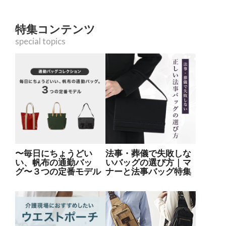
特集コンテンツ
special topics
〜毎日にちょうどい
法事・葬儀で失敗しな
い、帆布の通勤バッ
いバッグの選び方｜マ
グ〜３つの定番モデル
ナーと法事バッグ特集